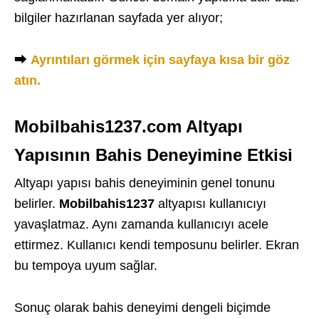
bilgiler hazırlanan sayfada yer alıyor;
⮕
Ayrıntıları görmek için sayfaya kısa bir göz
atın.
Mobilbahis1237.com Altyapı
Yapısının Bahis Deneyimine Etkisi
Altyapı yapısı bahis deneyiminin genel tonunu
belirler.
Mobilbahis1237
altyapısı kullanıcıyı
yavaşlatmaz. Aynı zamanda kullanıcıyı acele
ettirmez. Kullanıcı kendi temposunu belirler. Ekran
bu tempoya uyum sağlar.
Sonuç olarak bahis deneyimi dengeli biçimde