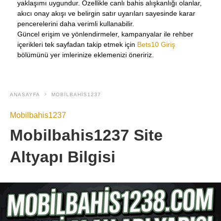
yaklaşımı uygundur. Özellikle canlı bahis alışkanlığı olanlar,
akıcı onay akışı ve belirgin satır uyarıları sayesinde karar
pencerelerini daha verimli kullanabilir.
Güncel erişim ve yönlendirmeler, kampanyalar ile rehber
içerikleri tek sayfadan takip etmek için
Bets10 Giriş
bölümünü yer imlerinize eklemenizi öneririz.
ANASAYFA
MOBILBAHIS1237
Mobilbahis1237
Mobilbahis1237 Site
Altyapı Bilgisi