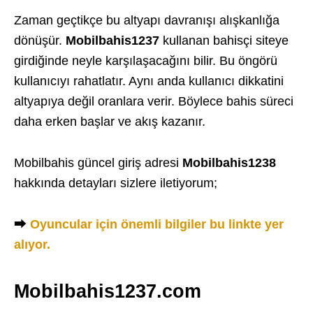
Zaman geçtikçe bu altyapı davranışı alışkanlığa
dönüşür.
Mobilbahis1237
kullanan bahisçi siteye
girdiğinde neyle karşılaşacağını bilir. Bu öngörü
kullanıcıyı rahatlatır. Aynı anda kullanıcı dikkatini
altyapıya değil oranlara verir. Böylece bahis süreci
daha erken başlar ve akış kazanır.
Mobilbahis güncel giriş adresi
Mobilbahis1238
hakkında detayları sizlere iletiyorum;
⮕
Oyuncular için önemli bilgiler bu linkte yer
alıyor.
Mobilbahis1237.com