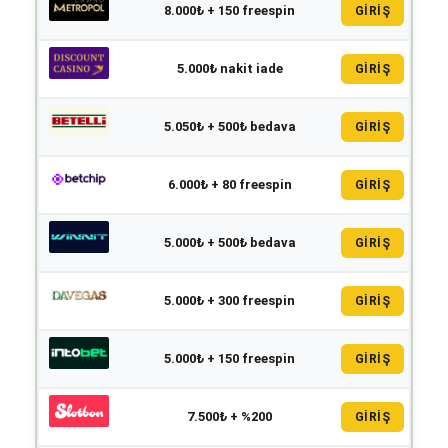
8.000₺ + 150 freespin
GİRİŞ
5.000₺ nakit iade
GİRİŞ
5.050₺ + 500₺ bedava
GİRİŞ
6.000₺ + 80 freespin
GİRİŞ
5.000₺ + 500₺ bedava
GİRİŞ
5.000₺ + 300 freespin
GİRİŞ
5.000₺ + 150 freespin
GİRİŞ
7.500₺ + %200
GİRİŞ