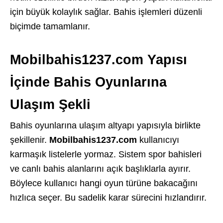
için büyük kolaylık sağlar. Bahis işlemleri düzenli
biçimde tamamlanır.
Mobilbahis1237.com Yapısı
İçinde Bahis Oyunlarına
Ulaşım Şekli
Bahis oyunlarına ulaşım altyapı yapısıyla birlikte
şekillenir.
Mobilbahis1237.com
kullanıcıyı
karmaşık listelerle yormaz. Sistem spor bahisleri
ve canlı bahis alanlarını açık başlıklarla ayırır.
Böylece kullanıcı hangi oyun türüne bakacağını
hızlıca seçer. Bu sadelik karar sürecini hızlandırır.