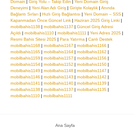
Domain
|
Giriş Yolu – Takip Edin
|
Yeni Domain Giriş
Deneyimi
|
Yeni Alan Adı Giriş
|
Girişte Kolaylık
|
Anında
Bağlantı Sırları
|
Hızlı Giriş Bağlantısı
|
Yeni Domain – SSS
|
Kapanmadan Önce Güncel Link
|
Haziran 2025 Giriş Linki
|
mobilbahis1138
|
mobilbahis1137
|
Güncel Giriş Adresi
Açıldı
|
mobilbahis1110
|
mobilbahis1111
|
Yeni Adres 2025
|
Resmi Bahis Sitesi 2025
|
Para Yatırma
|
Canlı Destek
mobilbahis1168
|
mobilbahis1167
|
mobilbahis1166
|
mobilbahis1165
|
mobilbahis1164
|
mobilbahis1162
|
mobilbahis1159
|
mobilbahis1157
|
mobilbahis1156
|
mobilbahis1154
|
mobilbahis1152
|
mobilbahis1150
|
mobilbahis1149
|
mobilbahis1148
|
mobilbahis1147
|
mobilbahis1146
|
mobilbahis1143
|
mobilbahis1142
|
mobilbahis1141
|
mobilbahis1140
|
mobilbahis1139
|
mobilbahis1138
|
mobilbahis1137
|
mobilbahis1135
|
mobilbahis1110
|
mobilbahis1111
Ana Sayfa