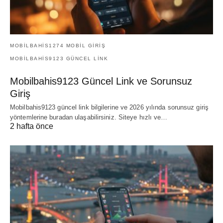
MOBILBAHIS1274 MOBIL GIRIŞ
MOBILBAHIS9123 GÜNCEL LINK
Mobilbahis9123 Güncel Link ve Sorunsuz
Giriş
Mobilbahis9123 güncel link bilgilerine ve 2026 yılında sorunsuz giriş
yöntemlerine buradan ulaşabilirsiniz. Siteye hızlı ve…
2 hafta önce