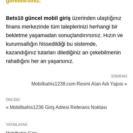
görebilirsiniz.
Bets10 güncel mobil giriş
üzerinden ulaştığınız
finans merkezinde tüm taleplerinizi herhangi bir
bekletme yaşamadan sonuçlandırırsınız. Hızın ve
kurumsallığın hissedildiği bu sistemde,
kazandığınız tutarları dilediğiniz an çekebilmenin
rahatlığını her an yaşarsınız.
SONRAKI
Mobilbahis1238.com Resmi Alan Adı Yapısı »
ÖNCEKI
« Mobilbahis1236 Giriş Adresi Referans Noktası
YAYINLAYAN