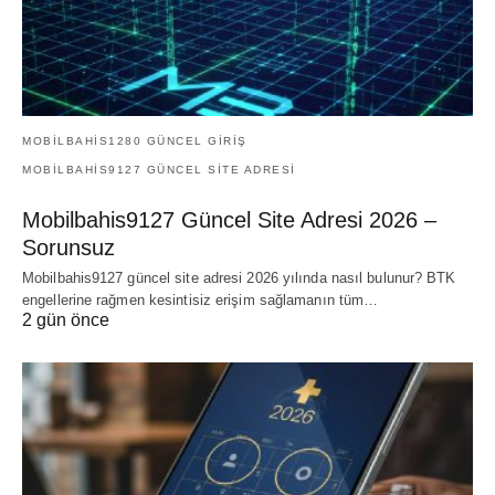
MOBILBAHIS1280 GÜNCEL GIRIŞ
MOBILBAHIS9127 GÜNCEL SITE ADRESI
Mobilbahis9127 Güncel Site Adresi 2026 –
Sorunsuz
Mobilbahis9127 güncel site adresi 2026 yılında nasıl bulunur? BTK
engellerine rağmen kesintisiz erişim sağlamanın tüm…
2 gün önce