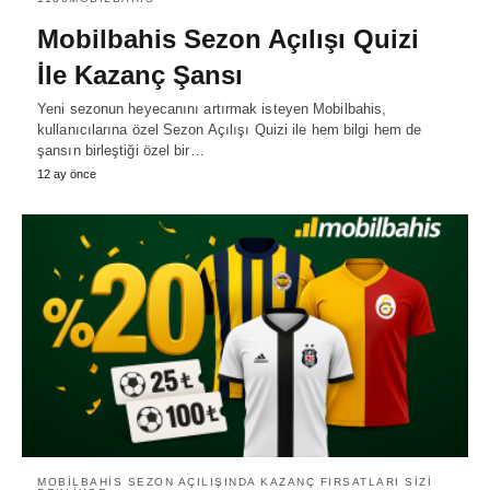
Mobilbahis Sezon Açılışı Quizi
İle Kazanç Şansı
Yeni sezonun heyecanını artırmak isteyen Mobilbahis,
kullanıcılarına özel Sezon Açılışı Quizi ile hem bilgi hem de
şansın birleştiği özel bir…
12 ay önce
MOBILBAHIS SEZON AÇILIŞINDA KAZANÇ FIRSATLARI SIZI