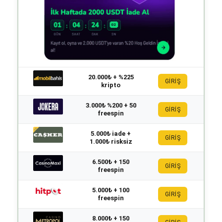
20.000₺ + %225
GİRİŞ
kripto
3.000₺ %200 + 50
GİRİŞ
freespin
5.000₺ iade +
GİRİŞ
1.000₺ risksiz
6.500₺ + 150
GİRİŞ
freespin
5.000₺ + 100
GİRİŞ
freespin
8.000₺ + 150