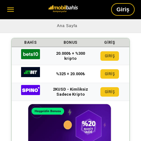
Giriş
Ana Sayfa
BAHIS
BONUS
GIRIŞ
20.000₺ + %300
GİRİŞ
kripto
%325 + 20.000₺
GİRİŞ
2KUSD - Kimliksiz
GİRİŞ
Sadece Kripto