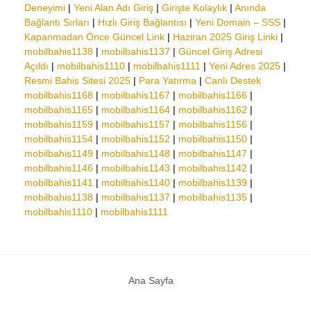
Deneyimi
|
Yeni Alan Adı Giriş
|
Girişte Kolaylık
|
Anında
Bağlantı Sırları
|
Hızlı Giriş Bağlantısı
|
Yeni Domain – SSS
|
Kapanmadan Önce Güncel Link
|
Haziran 2025 Giriş Linki
|
mobilbahis1138
|
mobilbahis1137
|
Güncel Giriş Adresi
Açıldı
|
mobilbahis1110
|
mobilbahis1111
|
Yeni Adres 2025
|
Resmi Bahis Sitesi 2025
|
Para Yatırma
|
Canlı Destek
mobilbahis1168
|
mobilbahis1167
|
mobilbahis1166
|
mobilbahis1165
|
mobilbahis1164
|
mobilbahis1162
|
mobilbahis1159
|
mobilbahis1157
|
mobilbahis1156
|
mobilbahis1154
|
mobilbahis1152
|
mobilbahis1150
|
mobilbahis1149
|
mobilbahis1148
|
mobilbahis1147
|
mobilbahis1146
|
mobilbahis1143
|
mobilbahis1142
|
mobilbahis1141
|
mobilbahis1140
|
mobilbahis1139
|
mobilbahis1138
|
mobilbahis1137
|
mobilbahis1135
|
mobilbahis1110
|
mobilbahis1111
Ana Sayfa