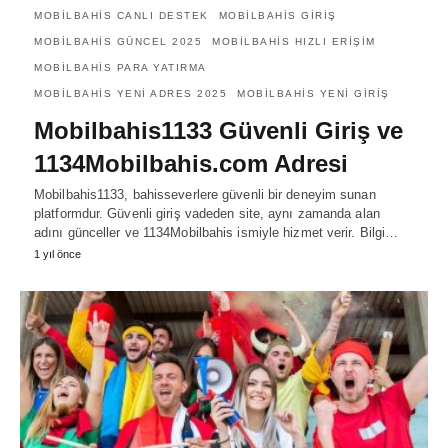
MOBILBAHIS CANLI DESTEK
MOBILBAHIS GIRIŞ
MOBILBAHIS GÜNCEL 2025
MOBILBAHIS HIZLI ERIŞIM
MOBILBAHIS PARA YATIRMA
MOBILBAHIS YENI ADRES 2025
MOBILBAHIS YENI GIRIŞ
Mobilbahis1133 Güvenli Giriş ve
1134Mobilbahis.com Adresi
Mobilbahis1133, bahisseverlere güvenli bir deneyim sunan
platformdur. Güvenli giriş vadeden site, aynı zamanda alan
adını günceller ve 1134Mobilbahis ismiyle hizmet verir. Bilgi…
1 yıl önce