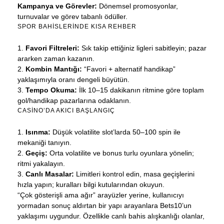
Kampanya ve Görevler:
Dönemsel promosyonlar,
turnuvalar ve görev tabanlı ödüller.
SPOR BAHISLERINDE KISA REHBER
Favori Filtreleri:
Sık takip ettiğiniz ligleri sabitleyin; pazar
ararken zaman kazanın.
Kombin Mantığı:
“Favori + alternatif handikap”
yaklaşımıyla oranı dengeli büyütün.
Tempo Okuma:
İlk 10–15 dakikanın ritmine göre toplam
gol/handikap pazarlarına odaklanın.
CASINO’DA AKICI BAŞLANGIÇ
Isınma:
Düşük volatilite slot’larda 50–100 spin ile
mekaniği tanıyın.
Geçiş:
Orta volatilite ve bonus turlu oyunlara yönelin;
ritmi yakalayın.
Canlı Masalar:
Limitleri kontrol edin, masa geçişlerini
hızla yapın; kuralları bilgi kutularından okuyun.
“Çok gösterişli ama ağır” arayüzler yerine, kullanıcıyı
yormadan sonuç aldırtan bir yapı arayanlara Bets10’un
yaklaşımı uygundur. Özellikle canlı bahis alışkanlığı olanlar,