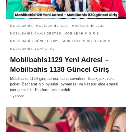
MOBILBAHIS
MOBILBAHIS 1129
MOBILBAHIS 1130
MOBILBAHIS CANLI DESTEK
MOBILBAHIS GIRIŞ
MOBILBAHIS GÜNCEL 2025
MOBILBAHIS HIZLI ERIŞIM
MOBILBAHIS YENI GIRIŞ
Mobilbahis1129 Yeni Adresi –
Mobilbahis 1130 Güncel Giriş
Mobilbahis 1129 giriş adresi, bahisseverlerin Blackjack, rulet,
poker, Baccarat gibi oyunları oynaması ve kazanç elde etmesi
için gereklidir. Platform, yılın belirli…
1 yıl önce