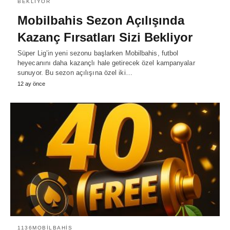
BEKLIYOR
Mobilbahis Sezon Açılışında
Kazanç Fırsatları Sizi Bekliyor
Süper Lig’in yeni sezonu başlarken Mobilbahis, futbol
heyecanını daha kazançlı hale getirecek özel kampanyalar
sunuyor. Bu sezon açılışına özel iki…
12 ay önce
1136MOBILBAHIS