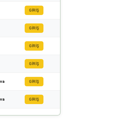
GİRİŞ
GİRİŞ
GİRİŞ
GİRİŞ
ava
GİRİŞ
ava
GİRİŞ