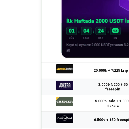
20.000₺ + %225 krip
3.000₺ %200 + 50
freespin
5.000₺ iade + 1.000
risksiz
6.500₺ + 150 freesp