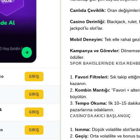
Canlıda Çeviklik:
Oran değişimleri 
Casino Derinliği:
Blackjack, rulet,
jackpot’lu slot’lar.
Mobil Deneyim:
Tek elle rahat gezi
Kampanya ve Görevler:
Dönemsel 
ödüller.
SPOR BAHISLERINDE KISA REHB
to
GİRİŞ
Favori Filtreleri:
Sık takip ettiği
kazanın.
Kombin Mantığı:
“Favori + alter
GİRİŞ
büyütün.
Tempo Okuma:
İlk 10–15 dakika
₺
pazarlarına odaklanın.
GİRİŞ
CASINO’DA AKICI BAŞLANGIÇ
Isınma:
Düşük volatilite slot’lar
in
GİRİŞ
Geçiş:
Orta volatilite ve bonus tu