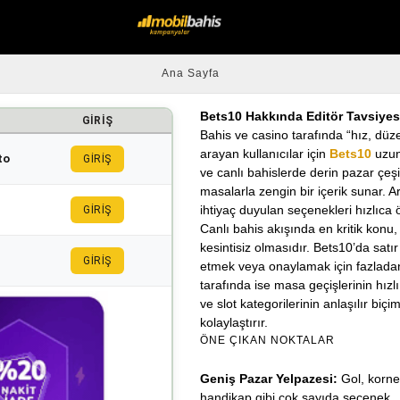
Ana Sayfa
Bets10 Hakkında Editör Tavsiyes
GIRIŞ
Bahis ve casino tarafında “hız, düz
arayan kullanıcılar için
Bets10
uzun
to
GİRİŞ
ve canlı bahislerde derin pazar çeşit
masalarla zengin bir içerik sunar.
ihtiyaç duyulan seçenekleri hızlıca 
GİRİŞ
Canlı bahis akışında en kritik konu,
kesintisiz olmasıdır. Bets10’da satı
GİRİŞ
etmek veya onaylamak için fazlada
tarafında ise masa geçişlerinin hızlı
ve slot kategorilerinin anlaşılır bi
kolaylaştırır.
ÖNE ÇIKAN NOKTALAR
Geniş Pazar Yelpazesi:
Gol, korner,
handikap gibi çok sayıda seçenek.