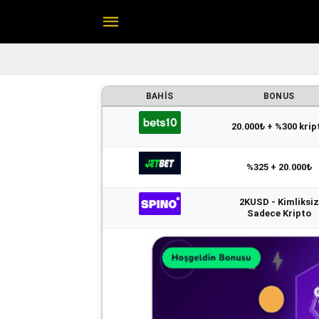
BAHIS
BONUS
20.000₺ + %300 krip
%325 + 20.000₺
2KUSD - Kimliksiz
Sadece Kripto