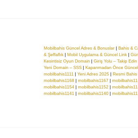
Mobilbahis Güncel Adres & Bonuslar
|
Bahis & Ca
& Şeffaflık
|
Mobil Uygulama & Güncel Link
|
Gün
Kesintisiz Oyun Domain
|
Giriş Yolu – Takip Edin
Yeni Domain – SSS
|
Kapanmadan Önce Güncel
mobilbahis1111
|
Yeni Adres 2025
|
Resmi Bahis 
mobilbahis1168
|
mobilbahis1167
|
mobilbahis1
mobilbahis1154
|
mobilbahis1152
|
mobilbahis1
mobilbahis1141
|
mobilbahis1140
|
mobilbahis1