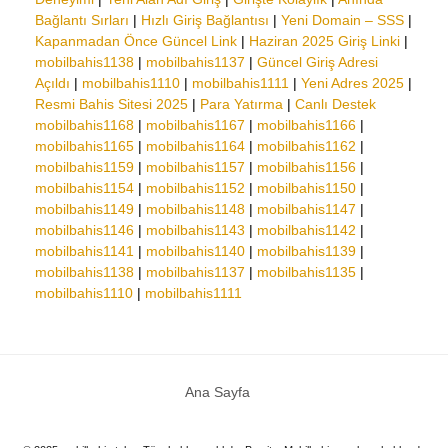
Bağlantı Sırları
|
Hızlı Giriş Bağlantısı
|
Yeni Domain – SSS
|
Kapanmadan Önce Güncel Link
|
Haziran 2025 Giriş Linki
|
mobilbahis1138
|
mobilbahis1137
|
Güncel Giriş Adresi
Açıldı
|
mobilbahis1110
|
mobilbahis1111
|
Yeni Adres 2025
|
Resmi Bahis Sitesi 2025
|
Para Yatırma
|
Canlı Destek
mobilbahis1168
|
mobilbahis1167
|
mobilbahis1166
|
mobilbahis1165
|
mobilbahis1164
|
mobilbahis1162
|
mobilbahis1159
|
mobilbahis1157
|
mobilbahis1156
|
mobilbahis1154
|
mobilbahis1152
|
mobilbahis1150
|
mobilbahis1149
|
mobilbahis1148
|
mobilbahis1147
|
mobilbahis1146
|
mobilbahis1143
|
mobilbahis1142
|
mobilbahis1141
|
mobilbahis1140
|
mobilbahis1139
|
mobilbahis1138
|
mobilbahis1137
|
mobilbahis1135
|
mobilbahis1110
|
mobilbahis1111
Ana Sayfa