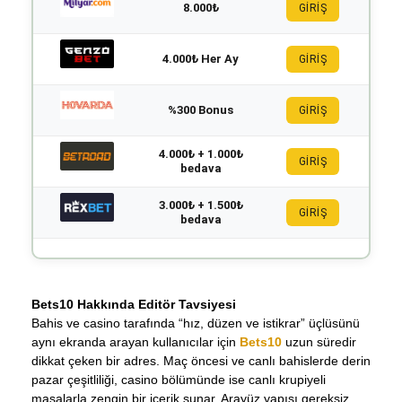
8.000₺
GİRİŞ
4.000₺ Her Ay
GİRİŞ
%300 Bonus
GİRİŞ
4.000₺ + 1.000₺
GİRİŞ
bedava
3.000₺ + 1.500₺
GİRİŞ
bedava
Bets10 Hakkında Editör Tavsiyesi
Bahis ve casino tarafında “hız, düzen ve istikrar” üçlüsünü
aynı ekranda arayan kullanıcılar için
Bets10
uzun süredir
dikkat çeken bir adres. Maç öncesi ve canlı bahislerde derin
pazar çeşitliliği, casino bölümünde ise canlı krupiyeli
masalarla zengin bir içerik sunar. Arayüz yapısı gereksiz