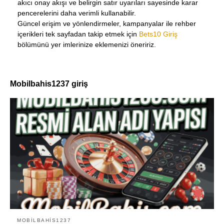
akıcı onay akışı ve belirgin satır uyarıları sayesinde karar
pencerelerini daha verimli kullanabilir.
Güncel erişim ve yönlendirmeler, kampanyalar ile rehber
içerikleri tek sayfadan takip etmek için
Bets10 Giriş
bölümünü yer imlerinize eklemenizi öneririz.
Mobilbahis1237 giriş
MOBILBAHIS1237