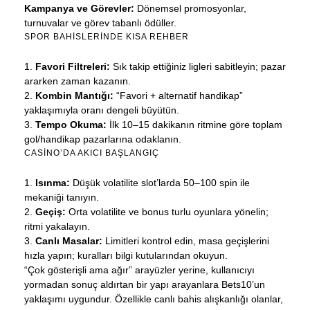
Kampanya ve Görevler:
Dönemsel promosyonlar,
turnuvalar ve görev tabanlı ödüller.
SPOR BAHISLERINDE KISA REHBER
Favori Filtreleri:
Sık takip ettiğiniz ligleri sabitleyin; pazar
ararken zaman kazanın.
Kombin Mantığı:
“Favori + alternatif handikap”
yaklaşımıyla oranı dengeli büyütün.
Tempo Okuma:
İlk 10–15 dakikanın ritmine göre toplam
gol/handikap pazarlarına odaklanın.
CASINO’DA AKICI BAŞLANGIÇ
Isınma:
Düşük volatilite slot’larda 50–100 spin ile
mekaniği tanıyın.
Geçiş:
Orta volatilite ve bonus turlu oyunlara yönelin;
ritmi yakalayın.
Canlı Masalar:
Limitleri kontrol edin, masa geçişlerini
hızla yapın; kuralları bilgi kutularından okuyun.
“Çok gösterişli ama ağır” arayüzler yerine, kullanıcıyı
yormadan sonuç aldırtan bir yapı arayanlara Bets10’un
yaklaşımı uygundur. Özellikle canlı bahis alışkanlığı olanlar,