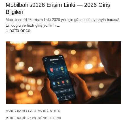
Mobilbahis9126 Erişim Linki — 2026 Giriş
Bilgileri
Mobilbahis9126 erişim linki 2026 yılı için güncel detaylarıyla burada!
En doğru ve hızlı giriş yollarını…
1 hafta önce
MOBILBAHIS1274 MOBIL GIRIŞ
MOBILBAHIS9123 GÜNCEL LINK