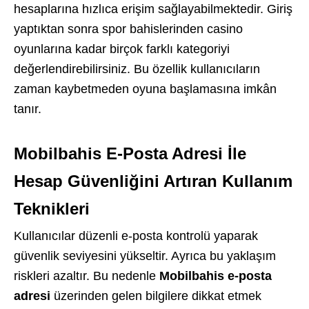
hesaplarına hızlıca erişim sağlayabilmektedir. Giriş
yaptıktan sonra spor bahislerinden casino
oyunlarına kadar birçok farklı kategoriyi
değerlendirebilirsiniz. Bu özellik kullanıcıların
zaman kaybetmeden oyuna başlamasına imkân
tanır.
Mobilbahis E-Posta Adresi İle
Hesap Güvenliğini Artıran Kullanım
Teknikleri
Kullanıcılar düzenli e-posta kontrolü yaparak
güvenlik seviyesini yükseltir. Ayrıca bu yaklaşım
riskleri azaltır. Bu nedenle
Mobilbahis e-posta
adresi
üzerinden gelen bilgilere dikkat etmek