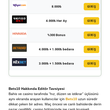
8.000₺
GİRİŞ
4.000₺ Her Ay
GİRİŞ
%300 Bonus
GİRİŞ
4.000₺ + 1.000₺ bedava
GİRİŞ
3.000₺ + 1.500₺ bedava
GİRİŞ
Bets10 Hakkında Editör Tavsiyesi
Bahis ve casino tarafında “hız, düzen ve istikrar” üçlüsünü
aynı ekranda arayan kullanıcılar için
Bets10
uzun süredir
dikkat çeken bir adres. Maç öncesi ve canlı bahislerde derin
pazar çeşitliliği, casino bölümünde ise canlı krupiyeli