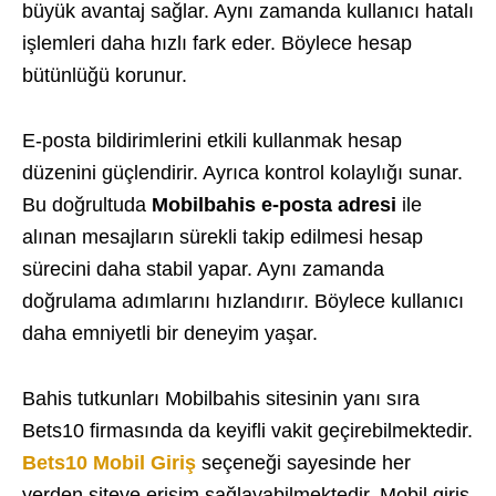
büyük avantaj sağlar. Aynı zamanda kullanıcı hatalı
işlemleri daha hızlı fark eder. Böylece hesap
bütünlüğü korunur.
E-posta bildirimlerini etkili kullanmak hesap
düzenini güçlendirir. Ayrıca kontrol kolaylığı sunar.
Bu doğrultuda
Mobilbahis e-posta adresi
ile
alınan mesajların sürekli takip edilmesi hesap
sürecini daha stabil yapar. Aynı zamanda
doğrulama adımlarını hızlandırır. Böylece kullanıcı
daha emniyetli bir deneyim yaşar.
Bahis tutkunları Mobilbahis sitesinin yanı sıra
Bets10 firmasında da keyifli vakit geçirebilmektedir.
Bets10 Mobil Giriş
seçeneği sayesinde her
yerden siteye erişim sağlayabilmektedir. Mobil giriş