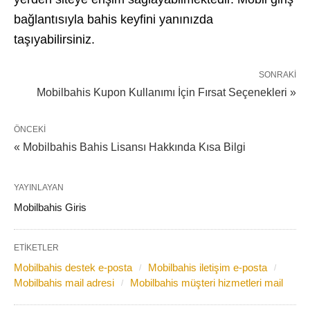
bağlantısıyla bahis keyfini yanınızda
taşıyabilirsiniz.
SONRAKI
Mobilbahis Kupon Kullanımı İçin Fırsat Seçenekleri »
ÖNCEKI
« Mobilbahis Bahis Lisansı Hakkında Kısa Bilgi
YAYINLAYAN
Mobilbahis Giris
ETIKETLER
Mobilbahis destek e-posta
Mobilbahis iletişim e-posta
Mobilbahis mail adresi
Mobilbahis müşteri hizmetleri mail