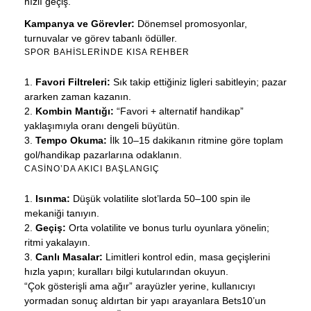
hızlı geçiş.
Kampanya ve Görevler:
Dönemsel promosyonlar,
turnuvalar ve görev tabanlı ödüller.
SPOR BAHISLERINDE KISA REHBER
Favori Filtreleri:
Sık takip ettiğiniz ligleri sabitleyin; pazar
ararken zaman kazanın.
Kombin Mantığı:
“Favori + alternatif handikap”
yaklaşımıyla oranı dengeli büyütün.
Tempo Okuma:
İlk 10–15 dakikanın ritmine göre toplam
gol/handikap pazarlarına odaklanın.
CASINO’DA AKICI BAŞLANGIÇ
Isınma:
Düşük volatilite slot’larda 50–100 spin ile
mekaniği tanıyın.
Geçiş:
Orta volatilite ve bonus turlu oyunlara yönelin;
ritmi yakalayın.
Canlı Masalar:
Limitleri kontrol edin, masa geçişlerini
hızla yapın; kuralları bilgi kutularından okuyun.
“Çok gösterişli ama ağır” arayüzler yerine, kullanıcıyı
yormadan sonuç aldırtan bir yapı arayanlara Bets10’un