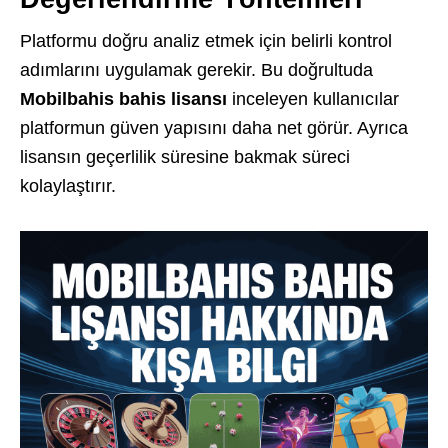
Platformu doğru analiz etmek için belirli kontrol
adımlarını uygulamak gerekir. Bu doğrultuda
Mobilbahis bahis lisansı
inceleyen kullanıcılar
platformun güven yapısını daha net görür. Ayrıca
lisansın geçerlilik süresine bakmak süreci
kolaylaştırır.