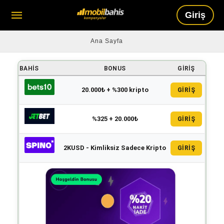
Giriş
Ana Sayfa
BAHIS
BONUS
GIRIŞ
20.000₺ + %300 kripto
GİRİŞ
%325 + 20.000₺
GİRİŞ
2KUSD - Kimliksiz Sadece Kripto
GİRİŞ