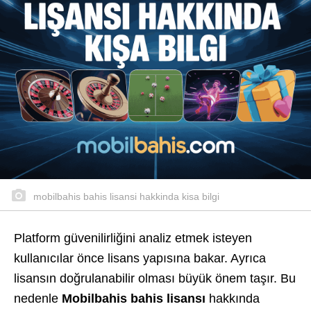
mobilbahis bahis lisansi hakkinda kisa bilgi
Platform güvenilirliğini analiz etmek isteyen
kullanıcılar önce lisans yapısına bakar. Ayrıca
lisansın doğrulanabilir olması büyük önem taşır. Bu
nedenle
Mobilbahis bahis lisansı
hakkında