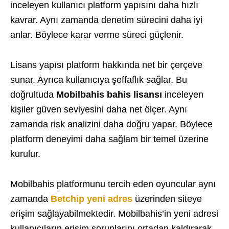
inceleyen kullanıcı platform yapısını daha hızlı
kavrar. Aynı zamanda denetim sürecini daha iyi
anlar. Böylece karar verme süreci güçlenir.
Lisans yapısı platform hakkında net bir çerçeve
sunar. Ayrıca kullanıcıya şeffaflık sağlar. Bu
doğrultuda
Mobilbahis bahis lisansı
inceleyen
kişiler güven seviyesini daha net ölçer. Aynı
zamanda risk analizini daha doğru yapar. Böylece
platform deneyimi daha sağlam bir temel üzerine
kurulur.
Mobilbahis platformunu tercih eden oyuncular aynı
zamanda
Betchip yeni adres
üzerinden siteye
erişim sağlayabilmektedir. Mobilbahis’in yeni adresi
kullanıcıların erişim sorunlarını ortadan kaldırarak