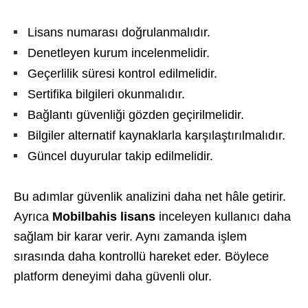
Lisans numarası doğrulanmalıdır.
Denetleyen kurum incelenmelidir.
Geçerlilik süresi kontrol edilmelidir.
Sertifika bilgileri okunmalıdır.
Bağlantı güvenliği gözden geçirilmelidir.
Bilgiler alternatif kaynaklarla karşılaştırılmalıdır.
Güncel duyurular takip edilmelidir.
Bu adımlar güvenlik analizini daha net hâle getirir.
Ayrıca
Mobilbahis lisans
inceleyen kullanıcı daha
sağlam bir karar verir. Aynı zamanda işlem
sırasında daha kontrollü hareket eder. Böylece
platform deneyimi daha güvenli olur.