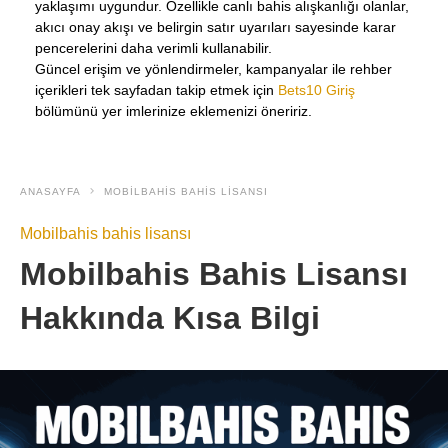
yaklaşımı uygundur. Özellikle canlı bahis alışkanlığı olanlar,
akıcı onay akışı ve belirgin satır uyarıları sayesinde karar
pencerelerini daha verimli kullanabilir.
Güncel erişim ve yönlendirmeler, kampanyalar ile rehber
içerikleri tek sayfadan takip etmek için
Bets10 Giriş
bölümünü yer imlerinize eklemenizi öneririz.
ANASAYFA
MOBILBAHIS BAHIS LISANSI
Mobilbahis bahis lisansı
Mobilbahis Bahis Lisansı
Hakkında Kısa Bilgi