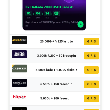
20.000₺ + %225 kripto
GİRİŞ
3.000₺ %200 + 50 freespin
GİRİŞ
5.000₺ iade + 1.000₺ risksiz
GİRİŞ
6.500₺ + 150 freespin
GİRİŞ
5.000₺ + 100 freespin
GİRİŞ