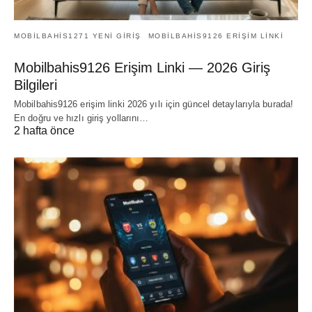
MOBILBAHIS1271 YENI GIRIŞ
MOBILBAHIS9126 ERIŞIM LINKI
Mobilbahis9126 Erişim Linki — 2026 Giriş
Bilgileri
Mobilbahis9126 erişim linki 2026 yılı için güncel detaylarıyla burada!
En doğru ve hızlı giriş yollarını…
2 hafta önce