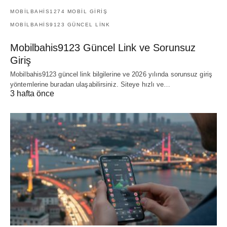
MOBILBAHIS1274 MOBIL GIRIŞ
MOBILBAHIS9123 GÜNCEL LINK
Mobilbahis9123 Güncel Link ve Sorunsuz
Giriş
Mobilbahis9123 güncel link bilgilerine ve 2026 yılında sorunsuz giriş
yöntemlerine buradan ulaşabilirsiniz. Siteye hızlı ve…
3 hafta önce