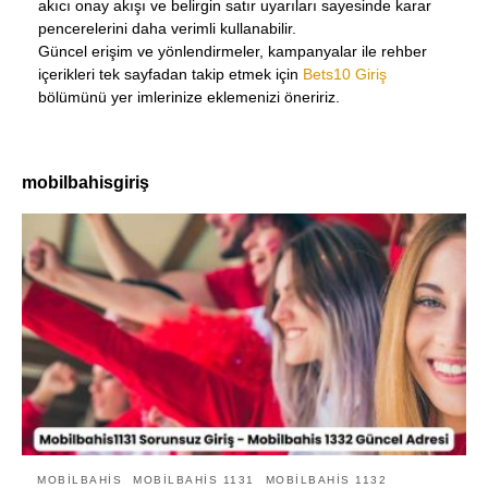
akıcı onay akışı ve belirgin satır uyarıları sayesinde karar
pencerelerini daha verimli kullanabilir.
Güncel erişim ve yönlendirmeler, kampanyalar ile rehber
içerikleri tek sayfadan takip etmek için
Bets10 Giriş
bölümünü yer imlerinize eklemenizi öneririz.
mobilbahisgiriş
MOBILBAHIS
MOBILBAHIS 1131
MOBILBAHIS 1132