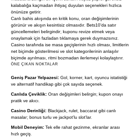
kalabalığa kaçmadan ihtiyaç duyulan seçenekleri hızlıca
önünüze getirir.
Canlı bahis akışında en kritik konu, oran değişimlerinin
görünür ve akışın kesintisiz olmasıdır. Bets10’da satır
güncellemeleri belirgindir; kuponu revize etmek veya
onaylamak için fazladan tıklamaya gerek duymazsınız.
Casino tarafında ise masa geçişlerinin hızlı olması, limitlerin
net biçimde gösterilmesi ve slot kategorilerinin anlaşılır
biçimde ayrılması, ritmi bozmadan ilerlemeyi kolaylaştırır.
ÖNE ÇIKAN NOKTALAR
Geniş Pazar Yelpazesi:
Gol, korner, kart, oyuncu istatistiği
ve alternatif handikap gibi çok sayıda seçenek.
Canlıda Çeviklik:
Oran değişimleri belirgin; kupon onayı
pratik ve akıcı.
Casino Derinliği:
Blackjack, rulet, baccarat gibi canlı
masalar; bonus turlu ve jackpot’lu slot’lar.
Mobil Deneyim:
Tek elle rahat gezinme, ekranlar arası
hızlı geçiş.