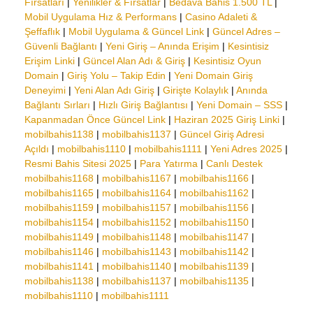
Fırsatları
|
Yenilikler & Fırsatlar
|
Bedava Bahis 1.500 TL
|
Mobil Uygulama Hız & Performans
|
Casino Adaleti &
Şeffaflık
|
Mobil Uygulama & Güncel Link
|
Güncel Adres –
Güvenli Bağlantı
|
Yeni Giriş – Anında Erişim
|
Kesintisiz
Erişim Linki
|
Güncel Alan Adı & Giriş
|
Kesintisiz Oyun
Domain
|
Giriş Yolu – Takip Edin
|
Yeni Domain Giriş
Deneyimi
|
Yeni Alan Adı Giriş
|
Girişte Kolaylık
|
Anında
Bağlantı Sırları
|
Hızlı Giriş Bağlantısı
|
Yeni Domain – SSS
|
Kapanmadan Önce Güncel Link
|
Haziran 2025 Giriş Linki
|
mobilbahis1138
|
mobilbahis1137
|
Güncel Giriş Adresi
Açıldı
|
mobilbahis1110
|
mobilbahis1111
|
Yeni Adres 2025
|
Resmi Bahis Sitesi 2025
|
Para Yatırma
|
Canlı Destek
mobilbahis1168
|
mobilbahis1167
|
mobilbahis1166
|
mobilbahis1165
|
mobilbahis1164
|
mobilbahis1162
|
mobilbahis1159
|
mobilbahis1157
|
mobilbahis1156
|
mobilbahis1154
|
mobilbahis1152
|
mobilbahis1150
|
mobilbahis1149
|
mobilbahis1148
|
mobilbahis1147
|
mobilbahis1146
|
mobilbahis1143
|
mobilbahis1142
|
mobilbahis1141
|
mobilbahis1140
|
mobilbahis1139
|
mobilbahis1138
|
mobilbahis1137
|
mobilbahis1135
|
mobilbahis1110
|
mobilbahis1111