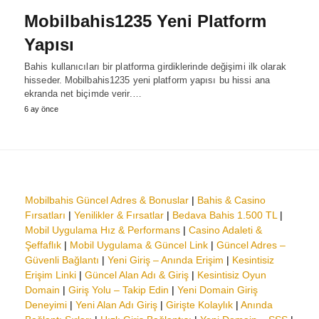
Mobilbahis1235 Yeni Platform
Yapısı
Bahis kullanıcıları bir platforma girdiklerinde değişimi ilk olarak
hisseder. Mobilbahis1235 yeni platform yapısı bu hissi ana
ekranda net biçimde verir.…
6 ay önce
Mobilbahis Güncel Adres & Bonuslar
|
Bahis & Casino
Fırsatları
|
Yenilikler & Fırsatlar
|
Bedava Bahis 1.500 TL
|
Mobil Uygulama Hız & Performans
|
Casino Adaleti &
Şeffaflık
|
Mobil Uygulama & Güncel Link
|
Güncel Adres –
Güvenli Bağlantı
|
Yeni Giriş – Anında Erişim
|
Kesintisiz
Erişim Linki
|
Güncel Alan Adı & Giriş
|
Kesintisiz Oyun
Domain
|
Giriş Yolu – Takip Edin
|
Yeni Domain Giriş
Deneyimi
|
Yeni Alan Adı Giriş
|
Girişte Kolaylık
|
Anında