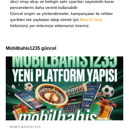
akıcı onay akışı ve belirgin satır uyarıları sayesinde karar
pencerelerini daha verimli kullanabilir.
Güncel erişim ve yönlendirmeler, kampanyalar ile rehber
içerikleri tek sayfadan takip etmek için
Bets10 Giriş
bölümünü yer imlerinize eklemenizi öneririz.
Mobilbahis1235 güncel
MOBILBAHIS1235