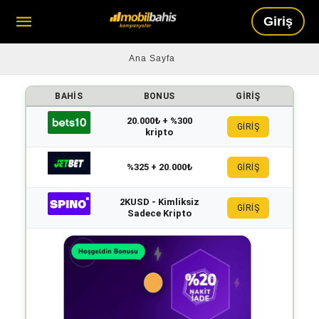
Giriş
Ana Sayfa
BAHIS
BONUS
GIRIŞ
20.000₺ + %300
GİRİŞ
kripto
%325 + 20.000₺
GİRİŞ
2KUSD - Kimliksiz
GİRİŞ
Sadece Kripto