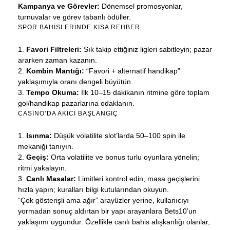
Kampanya ve Görevler:
Dönemsel promosyonlar,
turnuvalar ve görev tabanlı ödüller.
SPOR BAHISLERINDE KISA REHBER
Favori Filtreleri:
Sık takip ettiğiniz ligleri sabitleyin; pazar
ararken zaman kazanın.
Kombin Mantığı:
“Favori + alternatif handikap”
yaklaşımıyla oranı dengeli büyütün.
Tempo Okuma:
İlk 10–15 dakikanın ritmine göre toplam
gol/handikap pazarlarına odaklanın.
CASINO’DA AKICI BAŞLANGIÇ
Isınma:
Düşük volatilite slot’larda 50–100 spin ile
mekaniği tanıyın.
Geçiş:
Orta volatilite ve bonus turlu oyunlara yönelin;
ritmi yakalayın.
Canlı Masalar:
Limitleri kontrol edin, masa geçişlerini
hızla yapın; kuralları bilgi kutularından okuyun.
“Çok gösterişli ama ağır” arayüzler yerine, kullanıcıyı
yormadan sonuç aldırtan bir yapı arayanlara Bets10’un
yaklaşımı uygundur. Özellikle canlı bahis alışkanlığı olanlar,