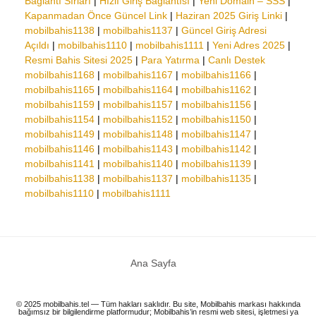
Bağlantı Sırları
|
Hızlı Giriş Bağlantısı
|
Yeni Domain – SSS
|
Kapanmadan Önce Güncel Link
|
Haziran 2025 Giriş Linki
|
mobilbahis1138
|
mobilbahis1137
|
Güncel Giriş Adresi
Açıldı
|
mobilbahis1110
|
mobilbahis1111
|
Yeni Adres 2025
|
Resmi Bahis Sitesi 2025
|
Para Yatırma
|
Canlı Destek
mobilbahis1168
|
mobilbahis1167
|
mobilbahis1166
|
mobilbahis1165
|
mobilbahis1164
|
mobilbahis1162
|
mobilbahis1159
|
mobilbahis1157
|
mobilbahis1156
|
mobilbahis1154
|
mobilbahis1152
|
mobilbahis1150
|
mobilbahis1149
|
mobilbahis1148
|
mobilbahis1147
|
mobilbahis1146
|
mobilbahis1143
|
mobilbahis1142
|
mobilbahis1141
|
mobilbahis1140
|
mobilbahis1139
|
mobilbahis1138
|
mobilbahis1137
|
mobilbahis1135
|
mobilbahis1110
|
mobilbahis1111
Ana Sayfa
© 2025 mobilbahis.tel — Tüm hakları saklıdır. Bu site, Mobilbahis markası hakkında
bağımsız bir bilgilendirme platformudur; Mobilbahis’in resmi web sitesi, işletmesi ya