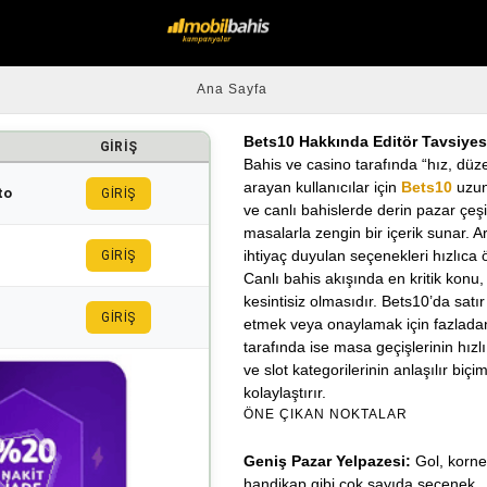
Ana Sayfa
Bets10 Hakkında Editör Tavsiyes
GIRIŞ
Bahis ve casino tarafında “hız, düz
arayan kullanıcılar için
Bets10
uzun
to
GİRİŞ
ve canlı bahislerde derin pazar çeşit
masalarla zengin bir içerik sunar.
ihtiyaç duyulan seçenekleri hızlıca 
GİRİŞ
Canlı bahis akışında en kritik konu,
kesintisiz olmasıdır. Bets10’da satı
GİRİŞ
etmek veya onaylamak için fazlada
tarafında ise masa geçişlerinin hızlı
ve slot kategorilerinin anlaşılır bi
kolaylaştırır.
ÖNE ÇIKAN NOKTALAR
Geniş Pazar Yelpazesi:
Gol, korner,
handikap gibi çok sayıda seçenek.