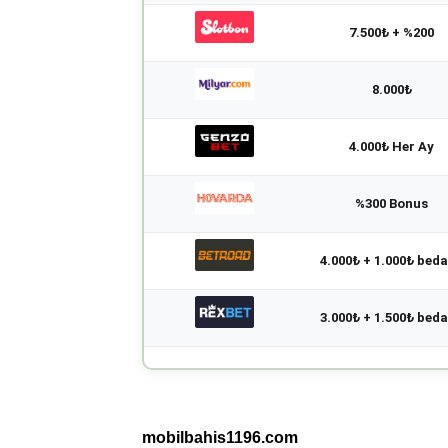
7.500₺ + %200
8.000₺
4.000₺ Her Ay
%300 Bonus
4.000₺ + 1.000₺ bed
3.000₺ + 1.500₺ bed
mobilbahis1196.com