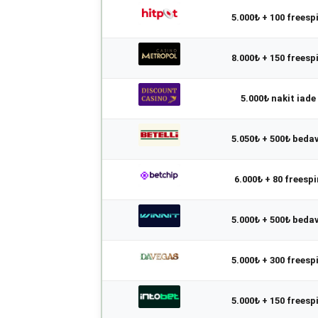
5.000₺ + 100 freesp
8.000₺ + 150 freesp
5.000₺ nakit iade
5.050₺ + 500₺ beda
6.000₺ + 80 freespi
5.000₺ + 500₺ beda
5.000₺ + 300 freesp
5.000₺ + 150 freesp