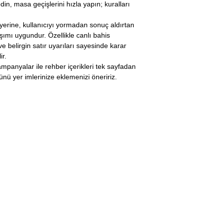
edin, masa geçişlerini hızla yapın; kuralları
 yerine, kullanıcıyı yormadan sonuç aldırtan
şımı uygundur. Özellikle canlı bahis
 ve belirgin satır uyarıları sayesinde karar
ir.
mpanyalar ile rehber içerikleri tek sayfadan
ü yer imlerinize eklemenizi öneririz.