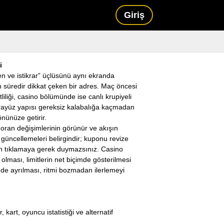
Giriş
i
en ve istikrar” üçlüsünü aynı ekranda
 süredir dikkat çeken bir adres. Maç öncesi
liliği, casino bölümünde ise canlı krupiyeli
 Arayüz yapısı gereksiz kalabalığa kaçmadan
önünüze getirir.
 oran değişimlerinin görünür ve akışın
r güncellemeleri belirgindir; kuponu revize
n tıklamaya gerek duymazsınız. Casino
 olması, limitlerin net biçimde gösterilmesi
çimde ayrılması, ritmi bozmadan ilerlemeyi
 kart, oyuncu istatistiği ve alternatif