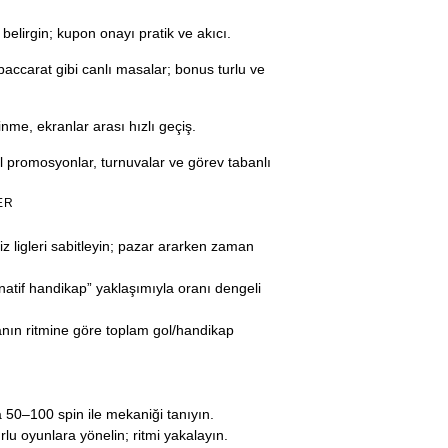
belirgin; kupon onayı pratik ve akıcı.
 baccarat gibi canlı masalar; bonus turlu ve
nme, ekranlar arası hızlı geçiş.
promosyonlar, turnuvalar ve görev tabanlı
ER
niz ligleri sabitleyin; pazar ararken zaman
natif handikap” yaklaşımıyla oranı dengeli
nın ritmine göre toplam gol/handikap
da 50–100 spin ile mekaniği tanıyın.
rlu oyunlara yönelin; ritmi yakalayın.