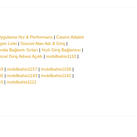
Uygulama Hız & Performans
|
Casino Adaleti
işim Linki
|
Güncel Alan Adı & Giriş
|
nda Bağlantı Sırları
|
Hızlı Giriş Bağlantısı
|
cel Giriş Adresi Açıldı
|
mobilbahis1110
|
59
|
mobilbahis1157
|
mobilbahis1156
|
46
|
mobilbahis1143
|
mobilbahis1142
|
10
|
mobilbahis1111