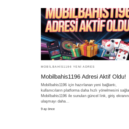
MOBILBAHIS1196 YENI ADRES
Mobilbahis1196 Adresi Aktif Oldu!
Mobilbahis1196 için hazırlanan yeni bağlantı,
kullanıcıların platforma daha hızlı yönelmesini sağla
Mobilbahis1196 ile sunulan güncel link, giriş ekranı
ulaşmayı daha…
9 ay önce