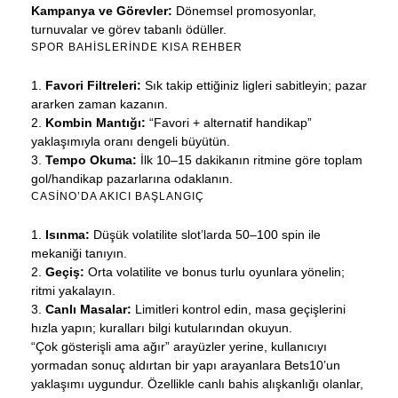
Kampanya ve Görevler:
Dönemsel promosyonlar,
turnuvalar ve görev tabanlı ödüller.
SPOR BAHISLERINDE KISA REHBER
Favori Filtreleri:
Sık takip ettiğiniz ligleri sabitleyin; pazar
ararken zaman kazanın.
Kombin Mantığı:
“Favori + alternatif handikap”
yaklaşımıyla oranı dengeli büyütün.
Tempo Okuma:
İlk 10–15 dakikanın ritmine göre toplam
gol/handikap pazarlarına odaklanın.
CASINO’DA AKICI BAŞLANGIÇ
Isınma:
Düşük volatilite slot’larda 50–100 spin ile
mekaniği tanıyın.
Geçiş:
Orta volatilite ve bonus turlu oyunlara yönelin;
ritmi yakalayın.
Canlı Masalar:
Limitleri kontrol edin, masa geçişlerini
hızla yapın; kuralları bilgi kutularından okuyun.
“Çok gösterişli ama ağır” arayüzler yerine, kullanıcıyı
yormadan sonuç aldırtan bir yapı arayanlara Bets10’un
yaklaşımı uygundur. Özellikle canlı bahis alışkanlığı olanlar,