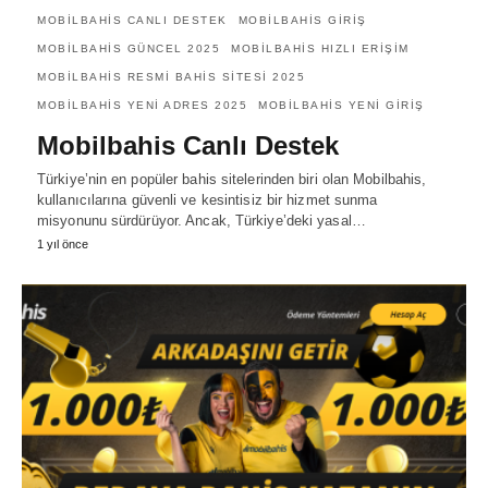
MOBILBAHIS CANLI DESTEK
MOBILBAHIS GIRIŞ
MOBILBAHIS GÜNCEL 2025
MOBILBAHIS HIZLI ERIŞIM
MOBILBAHIS RESMI BAHIS SITESI 2025
MOBILBAHIS YENI ADRES 2025
MOBILBAHIS YENI GIRIŞ
Mobilbahis Canlı Destek
Türkiye’nin en popüler bahis sitelerinden biri olan Mobilbahis,
kullanıcılarına güvenli ve kesintisiz bir hizmet sunma
misyonunu sürdürüyor. Ancak, Türkiye’deki yasal…
1 yıl önce