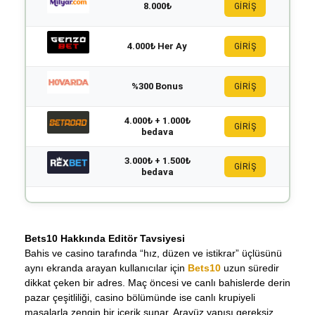
8.000₺
GİRİŞ
4.000₺ Her Ay
GİRİŞ
%300 Bonus
GİRİŞ
4.000₺ + 1.000₺
GİRİŞ
bedava
3.000₺ + 1.500₺
GİRİŞ
bedava
Bets10 Hakkında Editör Tavsiyesi
Bahis ve casino tarafında “hız, düzen ve istikrar” üçlüsünü
aynı ekranda arayan kullanıcılar için
Bets10
uzun süredir
dikkat çeken bir adres. Maç öncesi ve canlı bahislerde derin
pazar çeşitliliği, casino bölümünde ise canlı krupiyeli
masalarla zengin bir içerik sunar. Arayüz yapısı gereksiz