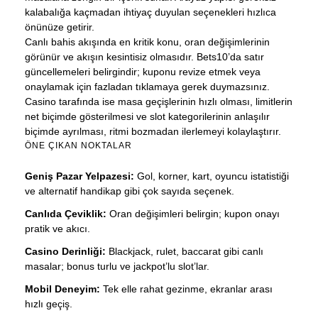
kalabalığa kaçmadan ihtiyaç duyulan seçenekleri hızlıca
önünüze getirir.
Canlı bahis akışında en kritik konu, oran değişimlerinin
görünür ve akışın kesintisiz olmasıdır. Bets10’da satır
güncellemeleri belirgindir; kuponu revize etmek veya
onaylamak için fazladan tıklamaya gerek duymazsınız.
Casino tarafında ise masa geçişlerinin hızlı olması, limitlerin
net biçimde gösterilmesi ve slot kategorilerinin anlaşılır
biçimde ayrılması, ritmi bozmadan ilerlemeyi kolaylaştırır.
ÖNE ÇIKAN NOKTALAR
Geniş Pazar Yelpazesi:
Gol, korner, kart, oyuncu istatistiği
ve alternatif handikap gibi çok sayıda seçenek.
Canlıda Çeviklik:
Oran değişimleri belirgin; kupon onayı
pratik ve akıcı.
Casino Derinliği:
Blackjack, rulet, baccarat gibi canlı
masalar; bonus turlu ve jackpot’lu slot’lar.
Mobil Deneyim:
Tek elle rahat gezinme, ekranlar arası
hızlı geçiş.