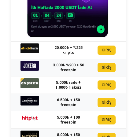
20.000₺ + %225
GİRİŞ
kripto
3.000₺ %200 + 50
GİRİŞ
freespin
5.000₺ iade +
GİRİŞ
1.000₺ risksiz
6.500₺ + 150
GİRİŞ
freespin
5.000₺ + 100
GİRİŞ
freespin
8.000₺ + 150