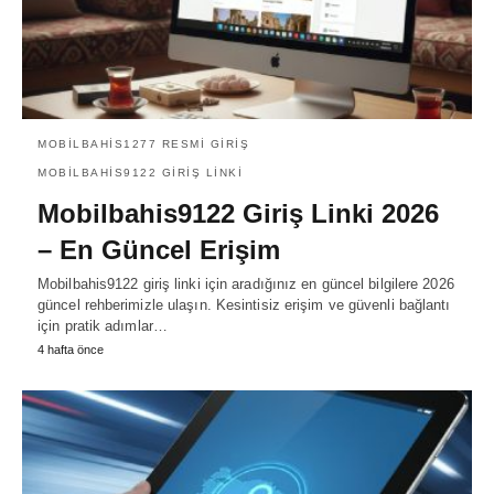
MOBILBAHIS1277 RESMI GIRIŞ
MOBILBAHIS9122 GIRIŞ LINKI
Mobilbahis9122 Giriş Linki 2026
– En Güncel Erişim
Mobilbahis9122 giriş linki için aradığınız en güncel bilgilere 2026
güncel rehberimizle ulaşın. Kesintisiz erişim ve güvenli bağlantı
için pratik adımlar…
4 hafta önce