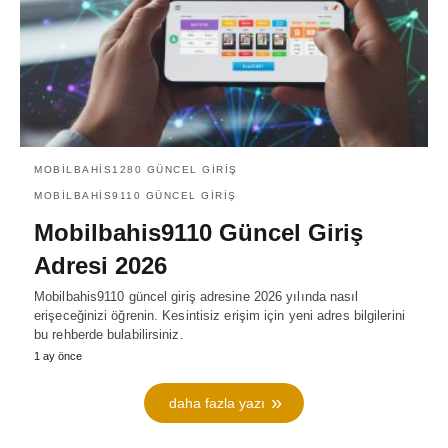
MOBILBAHIS1280 GÜNCEL GIRIŞ
MOBILBAHIS9110 GÜNCEL GIRIŞ
Mobilbahis9110 Güncel Giriş
Adresi 2026
Mobilbahis9110 güncel giriş adresine 2026 yılında nasıl
erişeceğinizi öğrenin. Kesintisiz erişim için yeni adres bilgilerini
bu rehberde bulabilirsiniz.
1 ay önce
daha fazla yazı