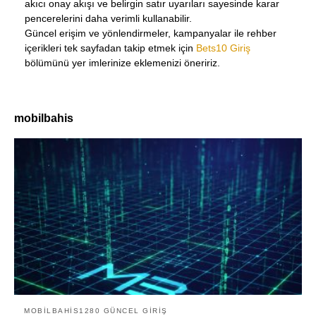
akıcı onay akışı ve belirgin satır uyarıları sayesinde karar
pencerelerini daha verimli kullanabilir.
Güncel erişim ve yönlendirmeler, kampanyalar ile rehber
içerikleri tek sayfadan takip etmek için
Bets10 Giriş
bölümünü yer imlerinize eklemenizi öneririz.
mobilbahis
MOBILBAHIS1280 GÜNCEL GIRIŞ