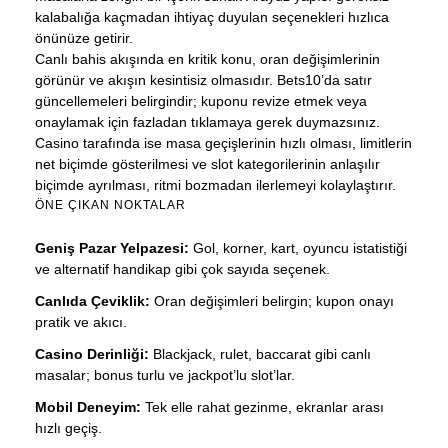
kalabalığa kaçmadan ihtiyaç duyulan seçenekleri hızlıca
önünüze getirir.
Canlı bahis akışında en kritik konu, oran değişimlerinin
görünür ve akışın kesintisiz olmasıdır. Bets10’da satır
güncellemeleri belirgindir; kuponu revize etmek veya
onaylamak için fazladan tıklamaya gerek duymazsınız.
Casino tarafında ise masa geçişlerinin hızlı olması, limitlerin
net biçimde gösterilmesi ve slot kategorilerinin anlaşılır
biçimde ayrılması, ritmi bozmadan ilerlemeyi kolaylaştırır.
ÖNE ÇIKAN NOKTALAR
Geniş Pazar Yelpazesi:
Gol, korner, kart, oyuncu istatistiği
ve alternatif handikap gibi çok sayıda seçenek.
Canlıda Çeviklik:
Oran değişimleri belirgin; kupon onayı
pratik ve akıcı.
Casino Derinliği:
Blackjack, rulet, baccarat gibi canlı
masalar; bonus turlu ve jackpot’lu slot’lar.
Mobil Deneyim:
Tek elle rahat gezinme, ekranlar arası
hızlı geçiş.