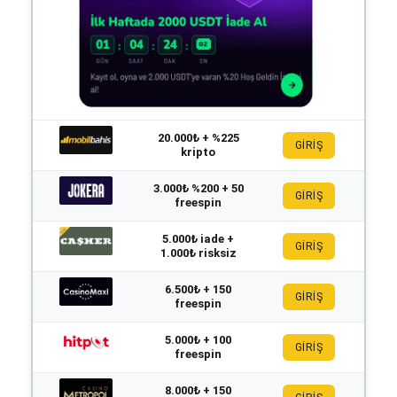
20.000₺ + %225
GİRİŞ
kripto
3.000₺ %200 + 50
GİRİŞ
freespin
5.000₺ iade +
GİRİŞ
1.000₺ risksiz
6.500₺ + 150
GİRİŞ
freespin
5.000₺ + 100
GİRİŞ
freespin
8.000₺ + 150