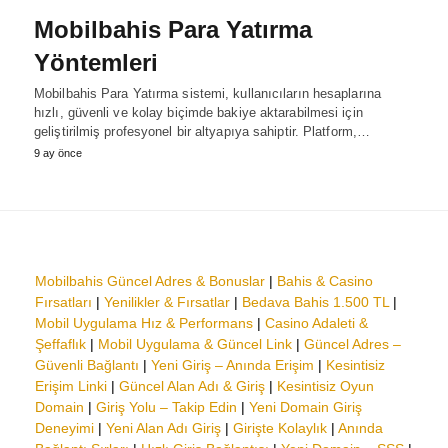
Mobilbahis Para Yatırma
Yöntemleri
Mobilbahis Para Yatırma sistemi, kullanıcıların hesaplarına
hızlı, güvenli ve kolay biçimde bakiye aktarabilmesi için
geliştirilmiş profesyonel bir altyapıya sahiptir. Platform,…
9 ay önce
Mobilbahis Güncel Adres & Bonuslar
|
Bahis & Casino
Fırsatları
|
Yenilikler & Fırsatlar
|
Bedava Bahis 1.500 TL
|
Mobil Uygulama Hız & Performans
|
Casino Adaleti &
Şeffaflık
|
Mobil Uygulama & Güncel Link
|
Güncel Adres –
Güvenli Bağlantı
|
Yeni Giriş – Anında Erişim
|
Kesintisiz
Erişim Linki
|
Güncel Alan Adı & Giriş
|
Kesintisiz Oyun
Domain
|
Giriş Yolu – Takip Edin
|
Yeni Domain Giriş
Deneyimi
|
Yeni Alan Adı Giriş
|
Girişte Kolaylık
|
Anında