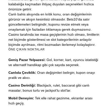
kalabalığa kaçmadan ihtiyaç duyulan seçenekleri hızlıca
önünüze getirir.
Canlı bahis akışında en kritik konu, oran değişimlerinin
görünür ve akışın kesintisiz olmasıdır. Bets10’da satır
güncellemeleri belirgindir; kuponu revize etmek veya
onaylamak için fazladan tıklamaya gerek duymazsınız.
Casino tarafında ise masa geçişlerinin hızlı olması, limitlerin
net biçimde gösterilmesi ve slot kategorilerinin anlaşılır
biçimde ayrılması, ritmi bozmadan ilerlemeyi kolaylaştırır.
ÖNE ÇIKAN NOKTALAR
Geniş Pazar Yelpazesi:
Gol, korner, kart, oyuncu istatistiği
ve alternatif handikap gibi çok sayıda seçenek.
Canlıda Çeviklik:
Oran değişimleri belirgin; kupon onayı
pratik ve akıcı.
Casino Derinliği:
Blackjack, rulet, baccarat gibi canlı
masalar; bonus turlu ve jackpot’lu slot’lar.
Mobil Deneyim:
Tek elle rahat gezinme, ekranlar arası
hızlı geçiş.