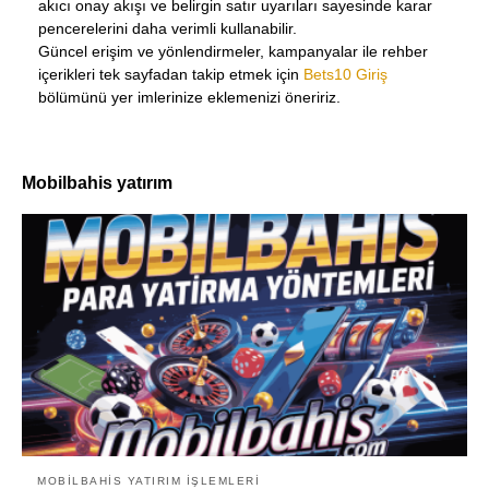
akıcı onay akışı ve belirgin satır uyarıları sayesinde karar
pencerelerini daha verimli kullanabilir.
Güncel erişim ve yönlendirmeler, kampanyalar ile rehber
içerikleri tek sayfadan takip etmek için
Bets10 Giriş
bölümünü yer imlerinize eklemenizi öneririz.
Mobilbahis yatırım
MOBILBAHIS YATIRIM IŞLEMLERI