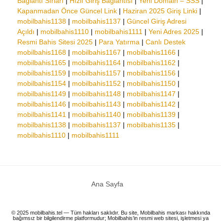
Bağlantı Sırları
|
Hızlı Giriş Bağlantısı
|
Yeni Domain – SSS
|
Kapanmadan Önce Güncel Link
|
Haziran 2025 Giriş Linki
|
mobilbahis1138
|
mobilbahis1137
|
Güncel Giriş Adresi
Açıldı
|
mobilbahis1110
|
mobilbahis1111
|
Yeni Adres 2025
|
Resmi Bahis Sitesi 2025
|
Para Yatırma
|
Canlı Destek
mobilbahis1168
|
mobilbahis1167
|
mobilbahis1166
|
mobilbahis1165
|
mobilbahis1164
|
mobilbahis1162
|
mobilbahis1159
|
mobilbahis1157
|
mobilbahis1156
|
mobilbahis1154
|
mobilbahis1152
|
mobilbahis1150
|
mobilbahis1149
|
mobilbahis1148
|
mobilbahis1147
|
mobilbahis1146
|
mobilbahis1143
|
mobilbahis1142
|
mobilbahis1141
|
mobilbahis1140
|
mobilbahis1139
|
mobilbahis1138
|
mobilbahis1137
|
mobilbahis1135
|
mobilbahis1110
|
mobilbahis1111
Ana Sayfa
© 2025 mobilbahis.tel — Tüm hakları saklıdır. Bu site, Mobilbahis markası hakkında
bağımsız bir bilgilendirme platformudur; Mobilbahis’in resmi web sitesi, işletmesi ya