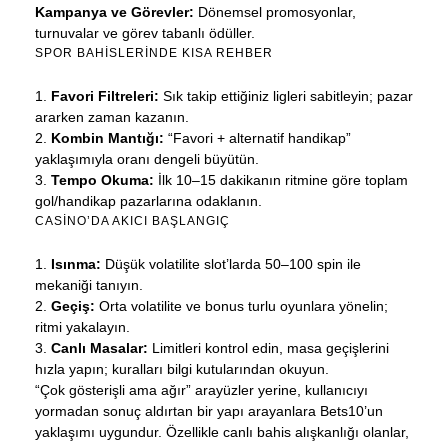
Kampanya ve Görevler:
Dönemsel promosyonlar,
turnuvalar ve görev tabanlı ödüller.
SPOR BAHISLERINDE KISA REHBER
Favori Filtreleri:
Sık takip ettiğiniz ligleri sabitleyin; pazar
ararken zaman kazanın.
Kombin Mantığı:
“Favori + alternatif handikap”
yaklaşımıyla oranı dengeli büyütün.
Tempo Okuma:
İlk 10–15 dakikanın ritmine göre toplam
gol/handikap pazarlarına odaklanın.
CASINO’DA AKICI BAŞLANGIÇ
Isınma:
Düşük volatilite slot’larda 50–100 spin ile
mekaniği tanıyın.
Geçiş:
Orta volatilite ve bonus turlu oyunlara yönelin;
ritmi yakalayın.
Canlı Masalar:
Limitleri kontrol edin, masa geçişlerini
hızla yapın; kuralları bilgi kutularından okuyun.
“Çok gösterişli ama ağır” arayüzler yerine, kullanıcıyı
yormadan sonuç aldırtan bir yapı arayanlara Bets10’un
yaklaşımı uygundur. Özellikle canlı bahis alışkanlığı olanlar,