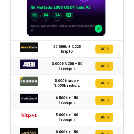
20.000₺ + %225
GİRİŞ
kripto
3.000₺ %200 + 50
GİRİŞ
freespin
5.000₺ iade +
GİRİŞ
1.000₺ risksiz
6.500₺ + 150
GİRİŞ
freespin
5.000₺ + 100
GİRİŞ
freespin
8.000₺ + 150