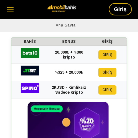
Giriş
Ana Sayfa
BAHIS
BONUS
GIRIŞ
20.000₺ + %300
GİRİŞ
kripto
%325 + 20.000₺
GİRİŞ
2KUSD - Kimliksiz
GİRİŞ
Sadece Kripto