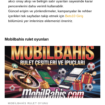
akıcı onay akışı ve belirgin satır uyarıları sayesinde karar
pencerelerini daha verimli kullanabilir.
Güncel erişim ve yönlendirmeler, kampanyalar ile rehber
içerikleri tek sayfadan takip etmek için
Bets10 Giriş
bölümünü yer imlerinize eklemenizi öneririz.
Mobilbahis rulet oyunları
MOBILBAHIS RULET OYUNU