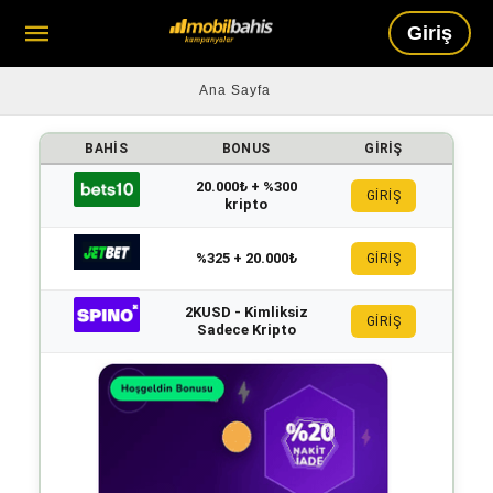
Giriş
Ana Sayfa
BAHIS
BONUS
GIRIŞ
20.000₺ + %300
GİRİŞ
kripto
%325 + 20.000₺
GİRİŞ
2KUSD - Kimliksiz
GİRİŞ
Sadece Kripto