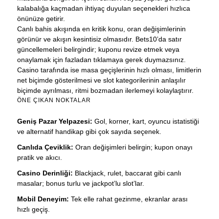
kalabalığa kaçmadan ihtiyaç duyulan seçenekleri hızlıca
önünüze getirir.
Canlı bahis akışında en kritik konu, oran değişimlerinin
görünür ve akışın kesintisiz olmasıdır. Bets10’da satır
güncellemeleri belirgindir; kuponu revize etmek veya
onaylamak için fazladan tıklamaya gerek duymazsınız.
Casino tarafında ise masa geçişlerinin hızlı olması, limitlerin
net biçimde gösterilmesi ve slot kategorilerinin anlaşılır
biçimde ayrılması, ritmi bozmadan ilerlemeyi kolaylaştırır.
ÖNE ÇIKAN NOKTALAR
Geniş Pazar Yelpazesi:
Gol, korner, kart, oyuncu istatistiği
ve alternatif handikap gibi çok sayıda seçenek.
Canlıda Çeviklik:
Oran değişimleri belirgin; kupon onayı
pratik ve akıcı.
Casino Derinliği:
Blackjack, rulet, baccarat gibi canlı
masalar; bonus turlu ve jackpot’lu slot’lar.
Mobil Deneyim:
Tek elle rahat gezinme, ekranlar arası
hızlı geçiş.