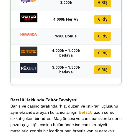
8.000₺
GİRİŞ
4.000₺ Her Ay
GİRİŞ
%300 Bonus
GİRİŞ
4.000₺ + 1.000₺
GİRİŞ
bedava
3.000₺ + 1.500₺
GİRİŞ
bedava
Bets10 Hakkında Editör Tavsiyesi
Bahis ve casino tarafında “hız, düzen ve istikrar” üçlüsünü
aynı ekranda arayan kullanıcılar için
Bets10
uzun süredir
dikkat çeken bir adres. Maç öncesi ve canlı bahislerde derin
pazar çeşitliliği, casino bölümünde ise canlı krupiyeli
masalarla zengin bir içerik sunar. Arayüz yapısı gereksiz