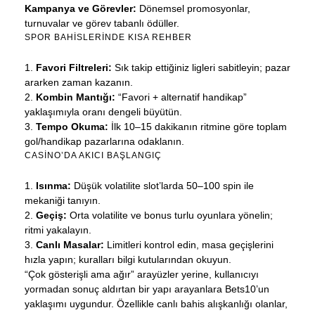
Kampanya ve Görevler:
Dönemsel promosyonlar,
turnuvalar ve görev tabanlı ödüller.
SPOR BAHISLERINDE KISA REHBER
Favori Filtreleri:
Sık takip ettiğiniz ligleri sabitleyin; pazar
ararken zaman kazanın.
Kombin Mantığı:
“Favori + alternatif handikap”
yaklaşımıyla oranı dengeli büyütün.
Tempo Okuma:
İlk 10–15 dakikanın ritmine göre toplam
gol/handikap pazarlarına odaklanın.
CASINO’DA AKICI BAŞLANGIÇ
Isınma:
Düşük volatilite slot’larda 50–100 spin ile
mekaniği tanıyın.
Geçiş:
Orta volatilite ve bonus turlu oyunlara yönelin;
ritmi yakalayın.
Canlı Masalar:
Limitleri kontrol edin, masa geçişlerini
hızla yapın; kuralları bilgi kutularından okuyun.
“Çok gösterişli ama ağır” arayüzler yerine, kullanıcıyı
yormadan sonuç aldırtan bir yapı arayanlara Bets10’un
yaklaşımı uygundur. Özellikle canlı bahis alışkanlığı olanlar,