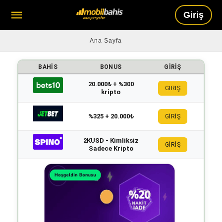
Giriş
Ana Sayfa
BAHIS
BONUS
GIRIŞ
20.000₺ + %300
GİRİŞ
kripto
%325 + 20.000₺
GİRİŞ
2KUSD - Kimliksiz
GİRİŞ
Sadece Kripto