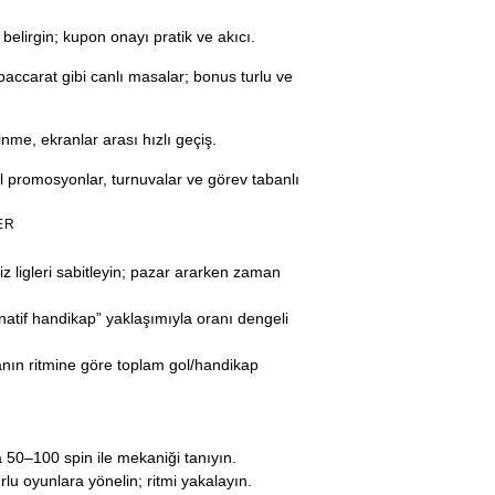
belirgin; kupon onayı pratik ve akıcı.
 baccarat gibi canlı masalar; bonus turlu ve
nme, ekranlar arası hızlı geçiş.
promosyonlar, turnuvalar ve görev tabanlı
ER
niz ligleri sabitleyin; pazar ararken zaman
natif handikap” yaklaşımıyla oranı dengeli
nın ritmine göre toplam gol/handikap
da 50–100 spin ile mekaniği tanıyın.
rlu oyunlara yönelin; ritmi yakalayın.