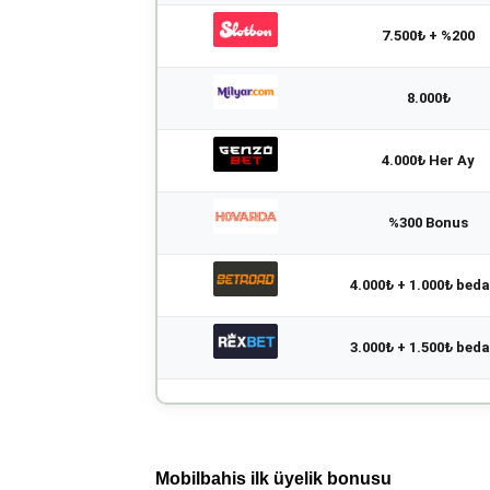
7.500₺ + %200
8.000₺
4.000₺ Her Ay
%300 Bonus
4.000₺ + 1.000₺ bed
3.000₺ + 1.500₺ bed
Mobilbahis ilk üyelik bonusu