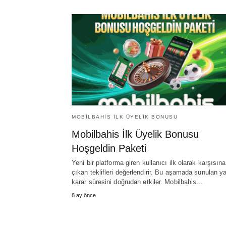
MOBILBAHIS ILK ÜYELIK BONUSU
Mobilbahis İlk Üyelik Bonusu
Hoşgeldin Paketi
Yeni bir platforma giren kullanıcı ilk olarak karşısına
çıkan teklifleri değerlendirir. Bu aşamada sunulan y
karar süresini doğrudan etkiler. Mobilbahis…
8 ay önce