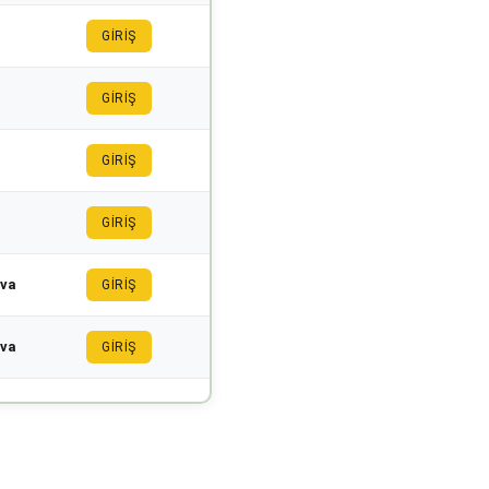
GİRİŞ
GİRİŞ
GİRİŞ
GİRİŞ
ava
GİRİŞ
ava
GİRİŞ