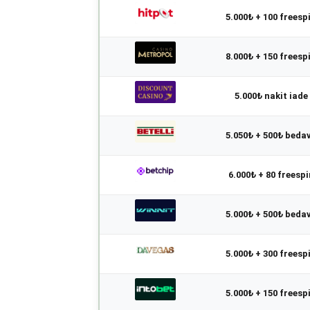
5.000₺ + 100 freesp
8.000₺ + 150 freesp
5.000₺ nakit iade
5.050₺ + 500₺ beda
6.000₺ + 80 freespi
5.000₺ + 500₺ beda
5.000₺ + 300 freesp
5.000₺ + 150 freesp