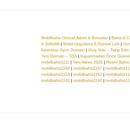
Mobilbahis Güncel Adres & Bonuslar
|
Bahis & Ca
& Şeffaflık
|
Mobil Uygulama & Güncel Link
|
Gün
Kesintisiz Oyun Domain
|
Giriş Yolu – Takip Edin
Yeni Domain – SSS
|
Kapanmadan Önce Güncel
mobilbahis1111
|
Yeni Adres 2025
|
Resmi Bahis 
mobilbahis1168
|
mobilbahis1167
|
mobilbahis1
mobilbahis1154
|
mobilbahis1152
|
mobilbahis1
mobilbahis1141
|
mobilbahis1140
|
mobilbahis1