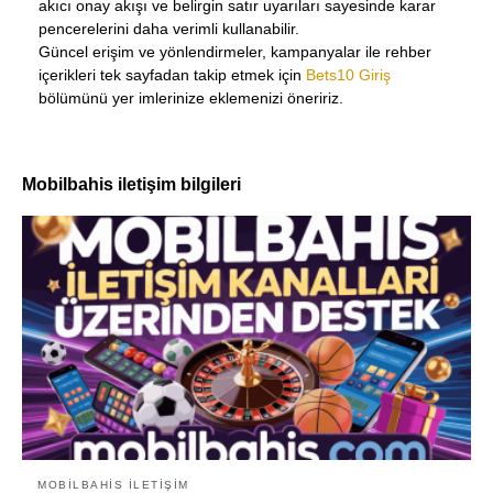
akıcı onay akışı ve belirgin satır uyarıları sayesinde karar
pencerelerini daha verimli kullanabilir.
Güncel erişim ve yönlendirmeler, kampanyalar ile rehber
içerikleri tek sayfadan takip etmek için
Bets10 Giriş
bölümünü yer imlerinize eklemenizi öneririz.
Mobilbahis iletişim bilgileri
MOBILBAHIS ILETIŞIM