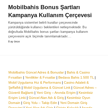
Mobilbahis Bonus Şartları
Kampanya Kullanım Çerçevesi
Kampanya sistemleri belirli kurallar çerçevesinde
yürütüldüğünde kullanıcı beklentileri netleşmektedir. Bu
doğrultuda Mobilbahis bonus şartları kampanya kullanım
çerçevesini açık biçimde tanımlamaktadır.…
8 ay önce
Mobilbahis Güncel Adres & Bonuslar
|
Bahis & Casino
Fırsatları
|
Yenilikler & Fırsatlar
|
Bedava Bahis 1.500 TL
|
Mobil Uygulama Hız & Performans
|
Casino Adaleti &
Şeffaflık
|
Mobil Uygulama & Güncel Link
|
Güncel Adres –
Güvenli Bağlantı
|
Yeni Giriş – Anında Erişim
|
Kesintisiz
Erişim Linki
|
Güncel Alan Adı & Giriş
|
Kesintisiz Oyun
Domain
|
Giriş Yolu – Takip Edin
|
Yeni Domain Giriş
Deneyimi
|
Yeni Alan Adı Giriş
|
Girişte Kolaylık
|
Anında