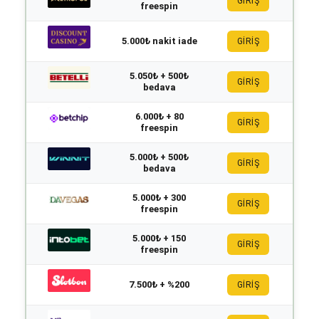
GİRİŞ
freespin
5.000₺ nakit iade
GİRİŞ
5.050₺ + 500₺
GİRİŞ
bedava
6.000₺ + 80
GİRİŞ
freespin
5.000₺ + 500₺
GİRİŞ
bedava
5.000₺ + 300
GİRİŞ
freespin
5.000₺ + 150
GİRİŞ
freespin
7.500₺ + %200
GİRİŞ