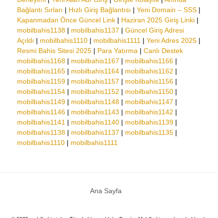
Bağlantı Sırları
|
Hızlı Giriş Bağlantısı
|
Yeni Domain – SSS
|
Kapanmadan Önce Güncel Link
|
Haziran 2025 Giriş Linki
|
mobilbahis1138
|
mobilbahis1137
|
Güncel Giriş Adresi
Açıldı
|
mobilbahis1110
|
mobilbahis1111
|
Yeni Adres 2025
|
Resmi Bahis Sitesi 2025
|
Para Yatırma
|
Canlı Destek
mobilbahis1168
|
mobilbahis1167
|
mobilbahis1166
|
mobilbahis1165
|
mobilbahis1164
|
mobilbahis1162
|
mobilbahis1159
|
mobilbahis1157
|
mobilbahis1156
|
mobilbahis1154
|
mobilbahis1152
|
mobilbahis1150
|
mobilbahis1149
|
mobilbahis1148
|
mobilbahis1147
|
mobilbahis1146
|
mobilbahis1143
|
mobilbahis1142
|
mobilbahis1141
|
mobilbahis1140
|
mobilbahis1139
|
mobilbahis1138
|
mobilbahis1137
|
mobilbahis1135
|
mobilbahis1110
|
mobilbahis1111
Ana Sayfa