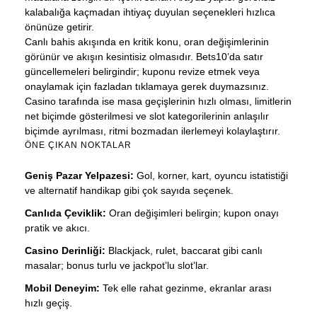
kalabalığa kaçmadan ihtiyaç duyulan seçenekleri hızlıca
önünüze getirir.
Canlı bahis akışında en kritik konu, oran değişimlerinin
görünür ve akışın kesintisiz olmasıdır. Bets10’da satır
güncellemeleri belirgindir; kuponu revize etmek veya
onaylamak için fazladan tıklamaya gerek duymazsınız.
Casino tarafında ise masa geçişlerinin hızlı olması, limitlerin
net biçimde gösterilmesi ve slot kategorilerinin anlaşılır
biçimde ayrılması, ritmi bozmadan ilerlemeyi kolaylaştırır.
ÖNE ÇIKAN NOKTALAR
Geniş Pazar Yelpazesi:
Gol, korner, kart, oyuncu istatistiği
ve alternatif handikap gibi çok sayıda seçenek.
Canlıda Çeviklik:
Oran değişimleri belirgin; kupon onayı
pratik ve akıcı.
Casino Derinliği:
Blackjack, rulet, baccarat gibi canlı
masalar; bonus turlu ve jackpot’lu slot’lar.
Mobil Deneyim:
Tek elle rahat gezinme, ekranlar arası
hızlı geçiş.