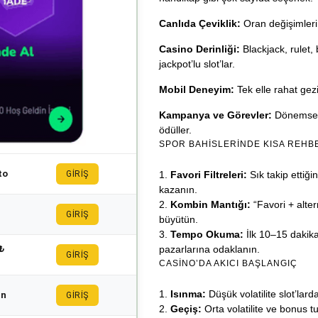
Canlıda Çeviklik:
Oran değişimleri 
Casino Derinliği:
Blackjack, rulet,
jackpot’lu slot’lar.
Mobil Deneyim:
Tek elle rahat gezi
Kampanya ve Görevler:
Dönemsel 
ödüller.
SPOR BAHISLERINDE KISA REHB
to
GİRİŞ
Favori Filtreleri:
Sık takip ettiği
kazanın.
Kombin Mantığı:
“Favori + alter
GİRİŞ
büyütün.
Tempo Okuma:
İlk 10–15 dakika
₺
pazarlarına odaklanın.
GİRİŞ
CASINO’DA AKICI BAŞLANGIÇ
Isınma:
Düşük volatilite slot’lar
in
GİRİŞ
Geçiş:
Orta volatilite ve bonus tu