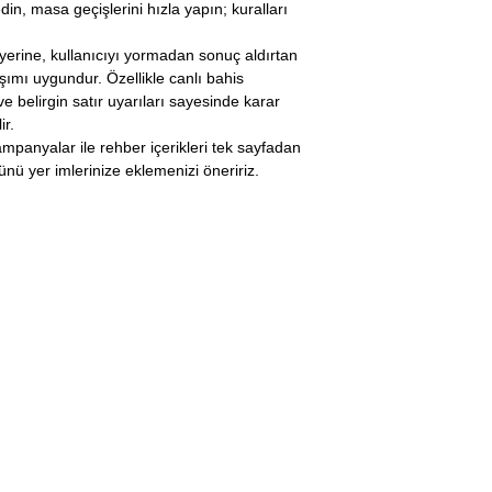
edin, masa geçişlerini hızla yapın; kuralları
 yerine, kullanıcıyı yormadan sonuç aldırtan
şımı uygundur. Özellikle canlı bahis
 ve belirgin satır uyarıları sayesinde karar
ir.
mpanyalar ile rehber içerikleri tek sayfadan
ü yer imlerinize eklemenizi öneririz.