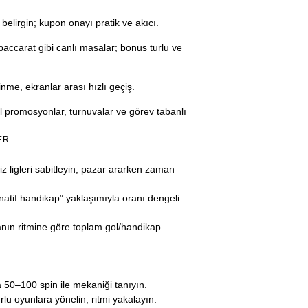
belirgin; kupon onayı pratik ve akıcı.
 baccarat gibi canlı masalar; bonus turlu ve
nme, ekranlar arası hızlı geçiş.
promosyonlar, turnuvalar ve görev tabanlı
ER
niz ligleri sabitleyin; pazar ararken zaman
natif handikap” yaklaşımıyla oranı dengeli
nın ritmine göre toplam gol/handikap
da 50–100 spin ile mekaniği tanıyın.
rlu oyunlara yönelin; ritmi yakalayın.