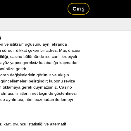
Giriş
i
en ve istikrar” üçlüsünü aynı ekranda
 süredir dikkat çeken bir adres. Maç öncesi
liliği, casino bölümünde ise canlı krupiyeli
 Arayüz yapısı gereksiz kalabalığa kaçmadan
önünüze getirir.
 oran değişimlerinin görünür ve akışın
r güncellemeleri belirgindir; kuponu revize
n tıklamaya gerek duymazsınız. Casino
 olması, limitlerin net biçimde gösterilmesi
çimde ayrılması, ritmi bozmadan ilerlemeyi
 kart, oyuncu istatistiği ve alternatif