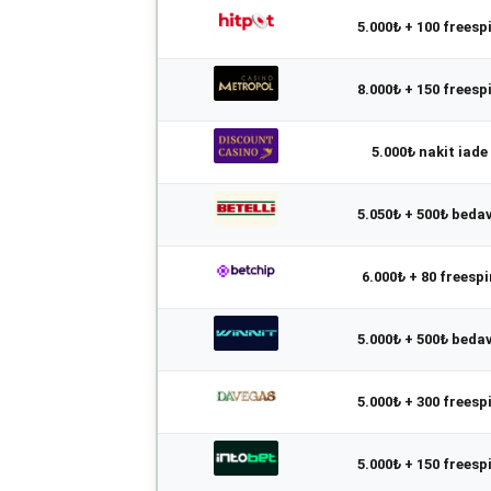
5.000₺ + 100 freesp
8.000₺ + 150 freesp
5.000₺ nakit iade
5.050₺ + 500₺ beda
6.000₺ + 80 freespi
5.000₺ + 500₺ beda
5.000₺ + 300 freesp
5.000₺ + 150 freesp