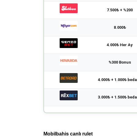
7.500₺ + %200
8.000₺
4.000₺ Her Ay
%300 Bonus
4.000₺ + 1.000₺ bed
3.000₺ + 1.500₺ bed
Mobilbahis canlı rulet