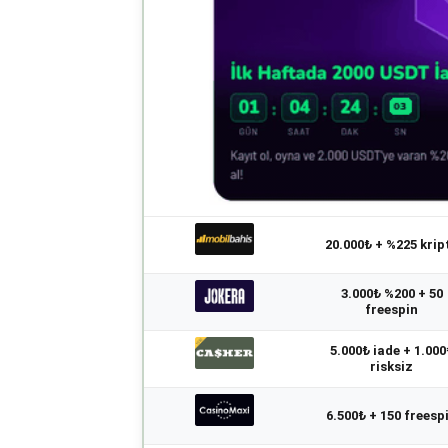
20.000₺ + %225 krip
3.000₺ %200 + 50
freespin
5.000₺ iade + 1.000
risksiz
6.500₺ + 150 freesp