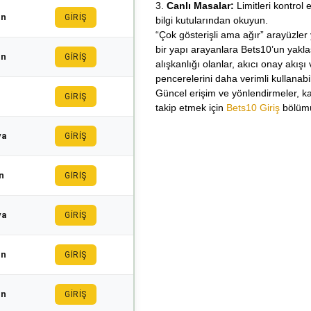
Canlı Masalar:
Limitleri kontrol 
in
GİRİŞ
bilgi kutularından okuyun.
“Çok gösterişli ama ağır” arayüzler
bir yapı arayanlara Bets10’un yakla
in
GİRİŞ
alışkanlığı olanlar, akıcı onay akışı
pencerelerini daha verimli kullanabil
Güncel erişim ve yönlendirmeler, ka
GİRİŞ
takip etmek için
Bets10 Giriş
bölümün
va
GİRİŞ
n
GİRİŞ
va
GİRİŞ
in
GİRİŞ
in
GİRİŞ