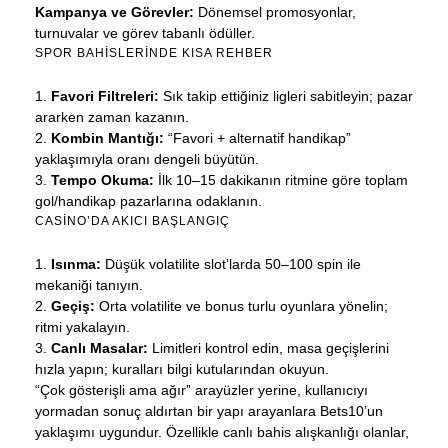
Kampanya ve Görevler:
Dönemsel promosyonlar,
turnuvalar ve görev tabanlı ödüller.
SPOR BAHISLERINDE KISA REHBER
Favori Filtreleri:
Sık takip ettiğiniz ligleri sabitleyin; pazar
ararken zaman kazanın.
Kombin Mantığı:
“Favori + alternatif handikap”
yaklaşımıyla oranı dengeli büyütün.
Tempo Okuma:
İlk 10–15 dakikanın ritmine göre toplam
gol/handikap pazarlarına odaklanın.
CASINO’DA AKICI BAŞLANGIÇ
Isınma:
Düşük volatilite slot’larda 50–100 spin ile
mekaniği tanıyın.
Geçiş:
Orta volatilite ve bonus turlu oyunlara yönelin;
ritmi yakalayın.
Canlı Masalar:
Limitleri kontrol edin, masa geçişlerini
hızla yapın; kuralları bilgi kutularından okuyun.
“Çok gösterişli ama ağır” arayüzler yerine, kullanıcıyı
yormadan sonuç aldırtan bir yapı arayanlara Bets10’un
yaklaşımı uygundur. Özellikle canlı bahis alışkanlığı olanlar,