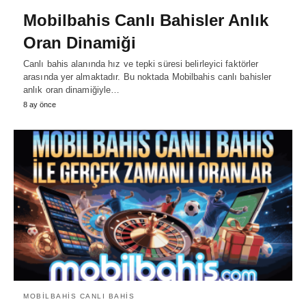
Mobilbahis Canlı Bahisler Anlık
Oran Dinamiği
Canlı bahis alanında hız ve tepki süresi belirleyici faktörler
arasında yer almaktadır. Bu noktada Mobilbahis canlı bahisler
anlık oran dinamiğiyle…
8 ay önce
MOBILBAHIS CANLI BAHIS