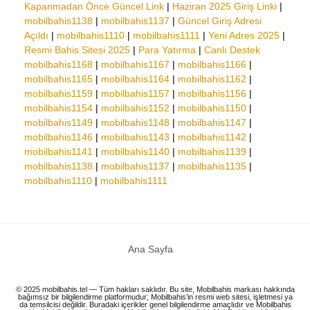
Kapanmadan Önce Güncel Link
|
Haziran 2025 Giriş Linki
|
mobilbahis1138
|
mobilbahis1137
|
Güncel Giriş Adresi
Açıldı
|
mobilbahis1110
|
mobilbahis1111
|
Yeni Adres 2025
|
Resmi Bahis Sitesi 2025
|
Para Yatırma
|
Canlı Destek
mobilbahis1168
|
mobilbahis1167
|
mobilbahis1166
|
mobilbahis1165
|
mobilbahis1164
|
mobilbahis1162
|
mobilbahis1159
|
mobilbahis1157
|
mobilbahis1156
|
mobilbahis1154
|
mobilbahis1152
|
mobilbahis1150
|
mobilbahis1149
|
mobilbahis1148
|
mobilbahis1147
|
mobilbahis1146
|
mobilbahis1143
|
mobilbahis1142
|
mobilbahis1141
|
mobilbahis1140
|
mobilbahis1139
|
mobilbahis1138
|
mobilbahis1137
|
mobilbahis1135
|
mobilbahis1110
|
mobilbahis1111
Ana Sayfa
© 2025 mobilbahis.tel — Tüm hakları saklıdır. Bu site, Mobilbahis markası hakkında
bağımsız bir bilgilendirme platformudur; Mobilbahis’in resmi web sitesi, işletmesi ya
da temsilcisi değildir. Buradaki içerikler genel bilgilendirme amaçlıdır ve Mobilbahis