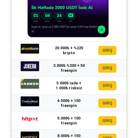
20.000₺ + %225
GİRİŞ
kripto
3.000₺ %200 + 50
GİRİŞ
freespin
5.000₺ iade +
GİRİŞ
1.000₺ risksiz
6.500₺ + 150
GİRİŞ
freespin
5.000₺ + 100
GİRİŞ
freespin
8.000₺ + 150