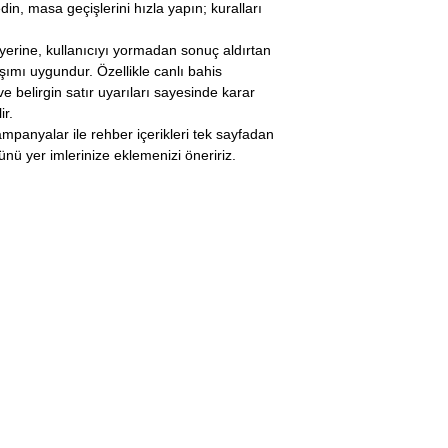
edin, masa geçişlerini hızla yapın; kuralları
 yerine, kullanıcıyı yormadan sonuç aldırtan
şımı uygundur. Özellikle canlı bahis
 ve belirgin satır uyarıları sayesinde karar
ir.
mpanyalar ile rehber içerikleri tek sayfadan
ü yer imlerinize eklemenizi öneririz.