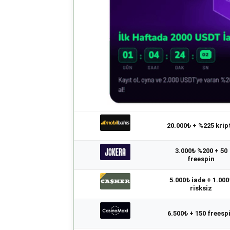
20.000₺ + %225 krip
3.000₺ %200 + 50
freespin
5.000₺ iade + 1.000
risksiz
6.500₺ + 150 freesp