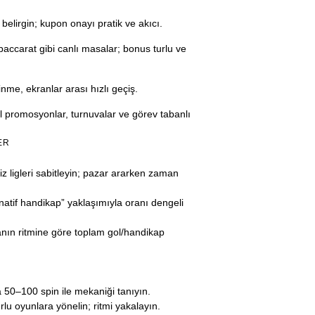
belirgin; kupon onayı pratik ve akıcı.
 baccarat gibi canlı masalar; bonus turlu ve
nme, ekranlar arası hızlı geçiş.
promosyonlar, turnuvalar ve görev tabanlı
ER
niz ligleri sabitleyin; pazar ararken zaman
natif handikap” yaklaşımıyla oranı dengeli
nın ritmine göre toplam gol/handikap
da 50–100 spin ile mekaniği tanıyın.
rlu oyunlara yönelin; ritmi yakalayın.