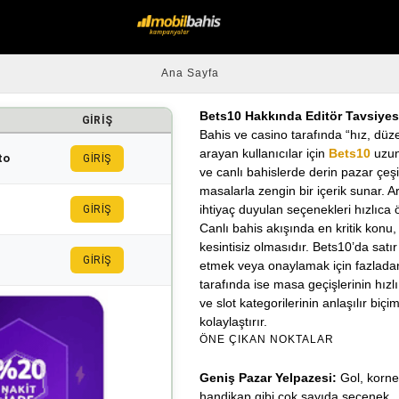
Ana Sayfa
Bets10 Hakkında Editör Tavsiyes
GIRIŞ
Bahis ve casino tarafında “hız, düz
arayan kullanıcılar için
Bets10
uzun
to
GİRİŞ
ve canlı bahislerde derin pazar çeşit
masalarla zengin bir içerik sunar.
ihtiyaç duyulan seçenekleri hızlıca 
GİRİŞ
Canlı bahis akışında en kritik konu,
kesintisiz olmasıdır. Bets10’da satı
GİRİŞ
etmek veya onaylamak için fazlada
tarafında ise masa geçişlerinin hızlı
ve slot kategorilerinin anlaşılır bi
kolaylaştırır.
ÖNE ÇIKAN NOKTALAR
Geniş Pazar Yelpazesi:
Gol, korner,
handikap gibi çok sayıda seçenek.