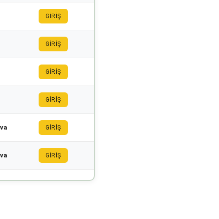
GİRİŞ
GİRİŞ
GİRİŞ
GİRİŞ
ava
GİRİŞ
ava
GİRİŞ