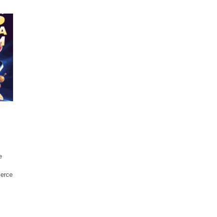
e
lerce