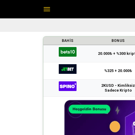
BAHIS
BONUS
20.000₺ + %300 krip
%325 + 20.000₺
2KUSD - Kimliksiz
Sadece Kripto