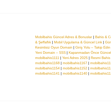
Mobilbahis Güncel Adres & Bonuslar
|
Bahis & Ca
& Şeffaflık
|
Mobil Uygulama & Güncel Link
|
Gün
Kesintisiz Oyun Domain
|
Giriş Yolu – Takip Edin
Yeni Domain – SSS
|
Kapanmadan Önce Güncel
mobilbahis1111
|
Yeni Adres 2025
|
Resmi Bahis 
mobilbahis1168
|
mobilbahis1167
|
mobilbahis1
mobilbahis1154
|
mobilbahis1152
|
mobilbahis1
mobilbahis1141
|
mobilbahis1140
|
mobilbahis1