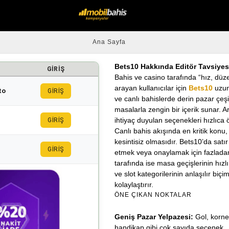
Ana Sayfa
Bets10 Hakkında Editör Tavsiyes
GIRIŞ
Bahis ve casino tarafında “hız, düz
arayan kullanıcılar için
Bets10
uzun
to
GİRİŞ
ve canlı bahislerde derin pazar çeşit
masalarla zengin bir içerik sunar.
ihtiyaç duyulan seçenekleri hızlıca 
GİRİŞ
Canlı bahis akışında en kritik konu,
kesintisiz olmasıdır. Bets10’da satı
GİRİŞ
etmek veya onaylamak için fazlada
tarafında ise masa geçişlerinin hızlı
ve slot kategorilerinin anlaşılır bi
kolaylaştırır.
ÖNE ÇIKAN NOKTALAR
Geniş Pazar Yelpazesi:
Gol, korner,
handikap gibi çok sayıda seçenek.