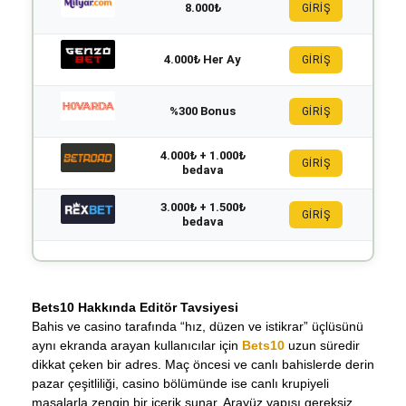
8.000₺
GİRİŞ
4.000₺ Her Ay
GİRİŞ
%300 Bonus
GİRİŞ
4.000₺ + 1.000₺
GİRİŞ
bedava
3.000₺ + 1.500₺
GİRİŞ
bedava
Bets10 Hakkında Editör Tavsiyesi
Bahis ve casino tarafında “hız, düzen ve istikrar” üçlüsünü
aynı ekranda arayan kullanıcılar için
Bets10
uzun süredir
dikkat çeken bir adres. Maç öncesi ve canlı bahislerde derin
pazar çeşitliliği, casino bölümünde ise canlı krupiyeli
masalarla zengin bir içerik sunar. Arayüz yapısı gereksiz