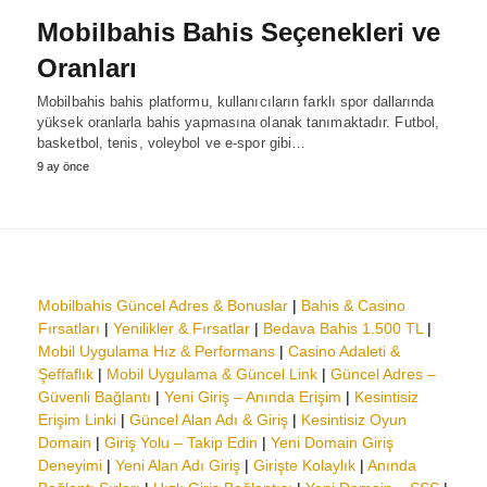
Mobilbahis Bahis Seçenekleri ve
Oranları
Mobilbahis bahis platformu, kullanıcıların farklı spor dallarında
yüksek oranlarla bahis yapmasına olanak tanımaktadır. Futbol,
basketbol, tenis, voleybol ve e-spor gibi…
9 ay önce
Mobilbahis Güncel Adres & Bonuslar
|
Bahis & Casino
Fırsatları
|
Yenilikler & Fırsatlar
|
Bedava Bahis 1.500 TL
|
Mobil Uygulama Hız & Performans
|
Casino Adaleti &
Şeffaflık
|
Mobil Uygulama & Güncel Link
|
Güncel Adres –
Güvenli Bağlantı
|
Yeni Giriş – Anında Erişim
|
Kesintisiz
Erişim Linki
|
Güncel Alan Adı & Giriş
|
Kesintisiz Oyun
Domain
|
Giriş Yolu – Takip Edin
|
Yeni Domain Giriş
Deneyimi
|
Yeni Alan Adı Giriş
|
Girişte Kolaylık
|
Anında