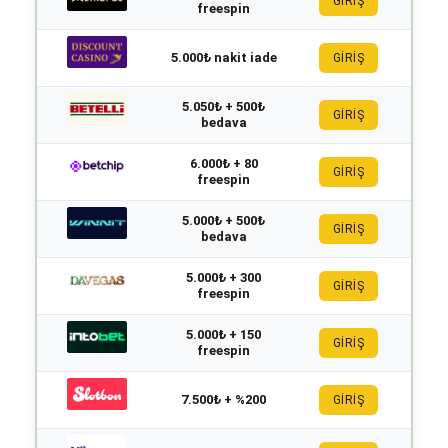
GİRİŞ
freespin
5.000₺ nakit iade
GİRİŞ
5.050₺ + 500₺
GİRİŞ
bedava
6.000₺ + 80
GİRİŞ
freespin
5.000₺ + 500₺
GİRİŞ
bedava
5.000₺ + 300
GİRİŞ
freespin
5.000₺ + 150
GİRİŞ
freespin
7.500₺ + %200
GİRİŞ