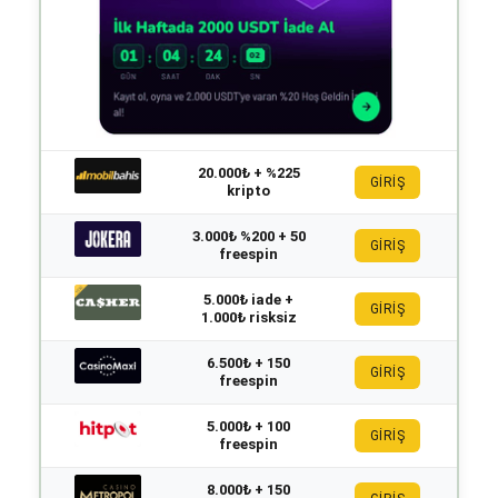
20.000₺ + %225
GİRİŞ
kripto
3.000₺ %200 + 50
GİRİŞ
freespin
5.000₺ iade +
GİRİŞ
1.000₺ risksiz
6.500₺ + 150
GİRİŞ
freespin
5.000₺ + 100
GİRİŞ
freespin
8.000₺ + 150