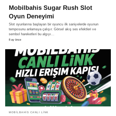
Mobilbahis Sugar Rush Slot
Oyun Deneyimi
Slot oyunlarına başlayan bir oyuncu ilk saniyelerde oyunun
temposunu anlamaya çalışır. Görsel akış ses efektleri ve
sembol hareketleri bu algıyı…
8 ay önce
MOBILBAHIS CANLI LINK