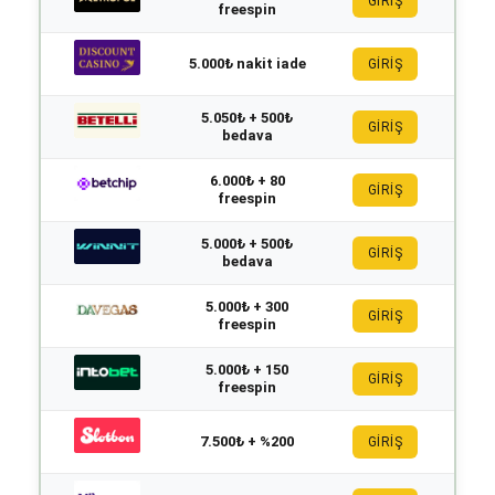
GİRİŞ
freespin
5.000₺ nakit iade
GİRİŞ
5.050₺ + 500₺
GİRİŞ
bedava
6.000₺ + 80
GİRİŞ
freespin
5.000₺ + 500₺
GİRİŞ
bedava
5.000₺ + 300
GİRİŞ
freespin
5.000₺ + 150
GİRİŞ
freespin
7.500₺ + %200
GİRİŞ