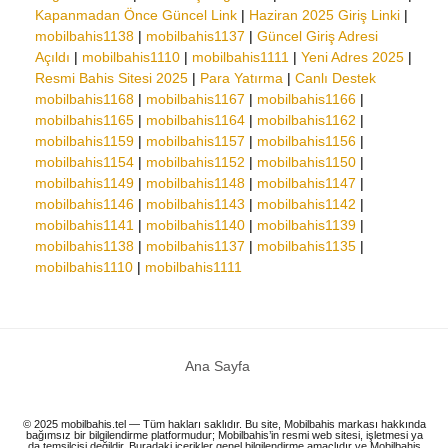
Kapanmadan Önce Güncel Link
|
Haziran 2025 Giriş Linki
|
mobilbahis1138
|
mobilbahis1137
|
Güncel Giriş Adresi
Açıldı
|
mobilbahis1110
|
mobilbahis1111
|
Yeni Adres 2025
|
Resmi Bahis Sitesi 2025
|
Para Yatırma
|
Canlı Destek
mobilbahis1168
|
mobilbahis1167
|
mobilbahis1166
|
mobilbahis1165
|
mobilbahis1164
|
mobilbahis1162
|
mobilbahis1159
|
mobilbahis1157
|
mobilbahis1156
|
mobilbahis1154
|
mobilbahis1152
|
mobilbahis1150
|
mobilbahis1149
|
mobilbahis1148
|
mobilbahis1147
|
mobilbahis1146
|
mobilbahis1143
|
mobilbahis1142
|
mobilbahis1141
|
mobilbahis1140
|
mobilbahis1139
|
mobilbahis1138
|
mobilbahis1137
|
mobilbahis1135
|
mobilbahis1110
|
mobilbahis1111
Ana Sayfa
© 2025 mobilbahis.tel — Tüm hakları saklıdır. Bu site, Mobilbahis markası hakkında
bağımsız bir bilgilendirme platformudur; Mobilbahis’in resmi web sitesi, işletmesi ya
da temsilcisi değildir. Buradaki içerikler genel bilgilendirme amaçlıdır ve Mobilbahis