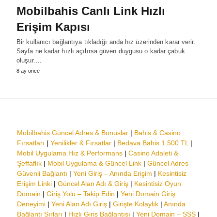
Mobilbahis Canlı Link Hızlı
Erişim Kapısı
Bir kullanıcı bağlantıya tıkladığı anda hız üzerinden karar verir.
Sayfa ne kadar hızlı açılırsa güven duygusu o kadar çabuk
oluşur.…
8 ay önce
Mobilbahis Güncel Adres & Bonuslar
|
Bahis & Casino
Fırsatları
|
Yenilikler & Fırsatlar
|
Bedava Bahis 1.500 TL
|
Mobil Uygulama Hız & Performans
|
Casino Adaleti &
Şeffaflık
|
Mobil Uygulama & Güncel Link
|
Güncel Adres –
Güvenli Bağlantı
|
Yeni Giriş – Anında Erişim
|
Kesintisiz
Erişim Linki
|
Güncel Alan Adı & Giriş
|
Kesintisiz Oyun
Domain
|
Giriş Yolu – Takip Edin
|
Yeni Domain Giriş
Deneyimi
|
Yeni Alan Adı Giriş
|
Girişte Kolaylık
|
Anında
Bağlantı Sırları
|
Hızlı Giriş Bağlantısı
|
Yeni Domain – SSS
|