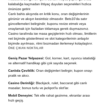
kalabalığa kaçmadan ihtiyaç duyulan seçenekleri hızlıca
önünüze getirir.
Canlı bahis akışında en kritik konu, oran değişimlerinin
görünür ve akışın kesintisiz olmasıdır. Bets10’da satır
güncellemeleri belirgindir; kuponu revize etmek veya
onaylamak için fazladan tıklamaya gerek duymazsınız.
Casino tarafında ise masa geçişlerinin hızlı olması, limitlerin
net biçimde gösterilmesi ve slot kategorilerinin anlaşılır
biçimde ayrılması, ritmi bozmadan ilerlemeyi kolaylaştırır.
ÖNE ÇIKAN NOKTALAR
Geniş Pazar Yelpazesi:
Gol, korner, kart, oyuncu istatistiği
ve alternatif handikap gibi çok sayıda seçenek.
Canlıda Çeviklik:
Oran değişimleri belirgin; kupon onayı
pratik ve akıcı.
Casino Derinliği:
Blackjack, rulet, baccarat gibi canlı
masalar; bonus turlu ve jackpot’lu slot’lar.
Mobil Deneyim:
Tek elle rahat gezinme, ekranlar arası
hızlı geçiş.