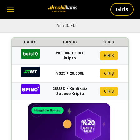
Giriş
Ana Sayfa
BAHIS
BONUS
GIRIŞ
20.000₺ + %300
GİRİŞ
kripto
%325 + 20.000₺
GİRİŞ
2KUSD - Kimliksiz
GİRİŞ
Sadece Kripto