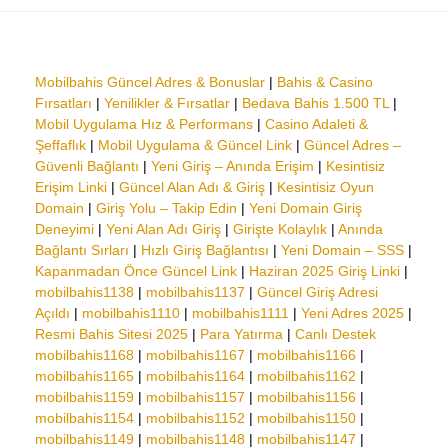
Mobilbahis Güncel Adres & Bonuslar
|
Bahis & Casino
Fırsatları
|
Yenilikler & Fırsatlar
|
Bedava Bahis 1.500 TL
|
Mobil Uygulama Hız & Performans
|
Casino Adaleti &
Şeffaflık
|
Mobil Uygulama & Güncel Link
|
Güncel Adres –
Güvenli Bağlantı
|
Yeni Giriş – Anında Erişim
|
Kesintisiz
Erişim Linki
|
Güncel Alan Adı & Giriş
|
Kesintisiz Oyun
Domain
|
Giriş Yolu – Takip Edin
|
Yeni Domain Giriş
Deneyimi
|
Yeni Alan Adı Giriş
|
Girişte Kolaylık
|
Anında
Bağlantı Sırları
|
Hızlı Giriş Bağlantısı
|
Yeni Domain – SSS
|
Kapanmadan Önce Güncel Link
|
Haziran 2025 Giriş Linki
|
mobilbahis1138
|
mobilbahis1137
|
Güncel Giriş Adresi
Açıldı
|
mobilbahis1110
|
mobilbahis1111
|
Yeni Adres 2025
|
Resmi Bahis Sitesi 2025
|
Para Yatırma
|
Canlı Destek
mobilbahis1168
|
mobilbahis1167
|
mobilbahis1166
|
mobilbahis1165
|
mobilbahis1164
|
mobilbahis1162
|
mobilbahis1159
|
mobilbahis1157
|
mobilbahis1156
|
mobilbahis1154
|
mobilbahis1152
|
mobilbahis1150
|
mobilbahis1149
|
mobilbahis1148
|
mobilbahis1147
|