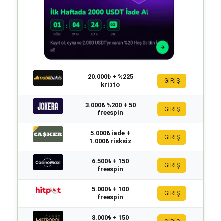
20.000₺ + %225
GİRİŞ
kripto
3.000₺ %200 + 50
GİRİŞ
freespin
5.000₺ iade +
GİRİŞ
1.000₺ risksiz
6.500₺ + 150
GİRİŞ
freespin
5.000₺ + 100
GİRİŞ
freespin
8.000₺ + 150