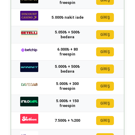
GİRİŞ
freespin
5.000₺ nakit iade
GİRİŞ
5.050₺ + 500₺
GİRİŞ
bedava
6.000₺ + 80
GİRİŞ
freespin
5.000₺ + 500₺
GİRİŞ
bedava
5.000₺ + 300
GİRİŞ
freespin
5.000₺ + 150
GİRİŞ
freespin
7.500₺ + %200
GİRİŞ