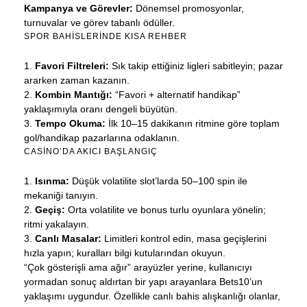
Kampanya ve Görevler:
Dönemsel promosyonlar,
turnuvalar ve görev tabanlı ödüller.
SPOR BAHISLERINDE KISA REHBER
Favori Filtreleri:
Sık takip ettiğiniz ligleri sabitleyin; pazar
ararken zaman kazanın.
Kombin Mantığı:
“Favori + alternatif handikap”
yaklaşımıyla oranı dengeli büyütün.
Tempo Okuma:
İlk 10–15 dakikanın ritmine göre toplam
gol/handikap pazarlarına odaklanın.
CASINO’DA AKICI BAŞLANGIÇ
Isınma:
Düşük volatilite slot’larda 50–100 spin ile
mekaniği tanıyın.
Geçiş:
Orta volatilite ve bonus turlu oyunlara yönelin;
ritmi yakalayın.
Canlı Masalar:
Limitleri kontrol edin, masa geçişlerini
hızla yapın; kuralları bilgi kutularından okuyun.
“Çok gösterişli ama ağır” arayüzler yerine, kullanıcıyı
yormadan sonuç aldırtan bir yapı arayanlara Bets10’un
yaklaşımı uygundur. Özellikle canlı bahis alışkanlığı olanlar,