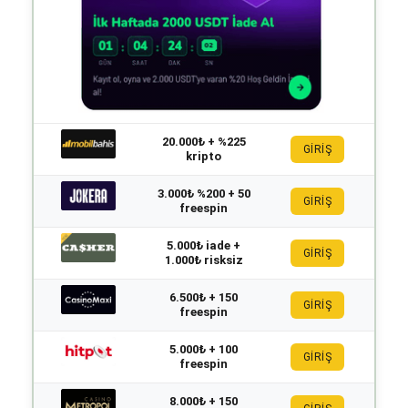
20.000₺ + %225
GİRİŞ
kripto
3.000₺ %200 + 50
GİRİŞ
freespin
5.000₺ iade +
GİRİŞ
1.000₺ risksiz
6.500₺ + 150
GİRİŞ
freespin
5.000₺ + 100
GİRİŞ
freespin
8.000₺ + 150