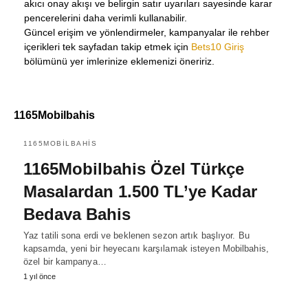
akıcı onay akışı ve belirgin satır uyarıları sayesinde karar
pencerelerini daha verimli kullanabilir.
Güncel erişim ve yönlendirmeler, kampanyalar ile rehber
içerikleri tek sayfadan takip etmek için
Bets10 Giriş
bölümünü yer imlerinize eklemenizi öneririz.
1165Mobilbahis
1165MOBILBAHIS
1165Mobilbahis Özel Türkçe
Masalardan 1.500 TL’ye Kadar
Bedava Bahis
Yaz tatili sona erdi ve beklenen sezon artık başlıyor. Bu
kapsamda, yeni bir heyecanı karşılamak isteyen Mobilbahis,
özel bir kampanya…
1 yıl önce