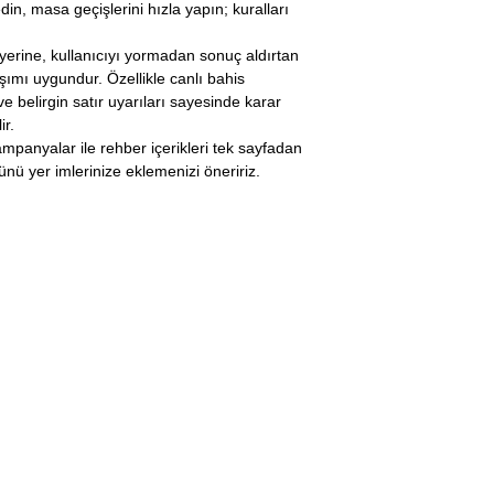
edin, masa geçişlerini hızla yapın; kuralları
 yerine, kullanıcıyı yormadan sonuç aldırtan
şımı uygundur. Özellikle canlı bahis
 ve belirgin satır uyarıları sayesinde karar
ir.
mpanyalar ile rehber içerikleri tek sayfadan
ü yer imlerinize eklemenizi öneririz.