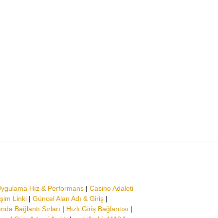
Uygulama Hız & Performans
|
Casino Adaleti
işim Linki
|
Güncel Alan Adı & Giriş
|
nda Bağlantı Sırları
|
Hızlı Giriş Bağlantısı
|