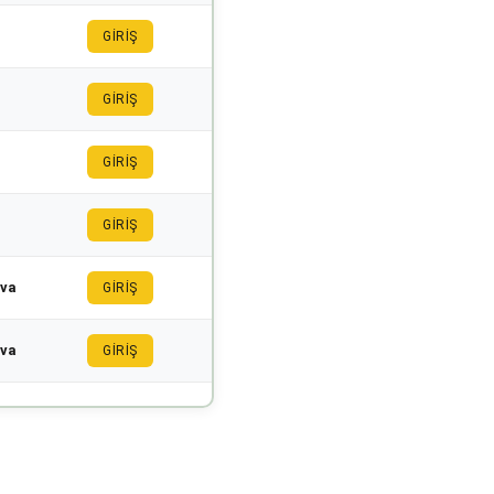
GİRİŞ
GİRİŞ
GİRİŞ
GİRİŞ
ava
GİRİŞ
ava
GİRİŞ