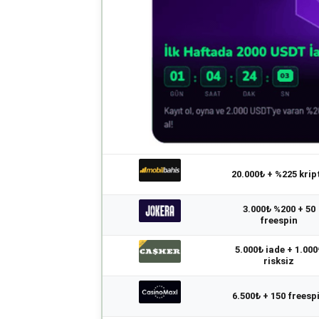
20.000₺ + %225 krip
3.000₺ %200 + 50
freespin
5.000₺ iade + 1.000
risksiz
6.500₺ + 150 freesp