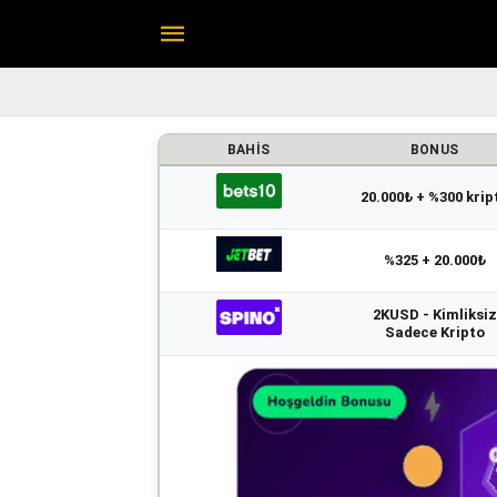
BAHIS
BONUS
20.000₺ + %300 krip
%325 + 20.000₺
2KUSD - Kimliksiz
Sadece Kripto