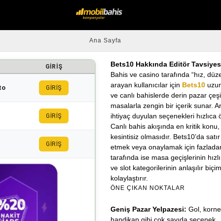
Ana Sayfa
Bets10 Hakkında Editör Tavsiyes
GIRIŞ
Bahis ve casino tarafında “hız, düz
arayan kullanıcılar için
Bets10
uzun
to
GİRİŞ
ve canlı bahislerde derin pazar çeşit
masalarla zengin bir içerik sunar.
ihtiyaç duyulan seçenekleri hızlıca 
GİRİŞ
Canlı bahis akışında en kritik konu,
kesintisiz olmasıdır. Bets10’da satı
GİRİŞ
etmek veya onaylamak için fazlada
tarafında ise masa geçişlerinin hızlı
ve slot kategorilerinin anlaşılır bi
kolaylaştırır.
ÖNE ÇIKAN NOKTALAR
Geniş Pazar Yelpazesi:
Gol, korner,
handikap gibi çok sayıda seçenek.