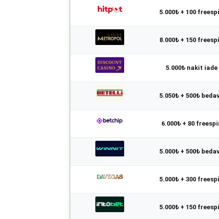
5.000₺ + 100 freesp
8.000₺ + 150 freesp
5.000₺ nakit iade
5.050₺ + 500₺ beda
6.000₺ + 80 freespi
5.000₺ + 500₺ beda
5.000₺ + 300 freesp
5.000₺ + 150 freesp