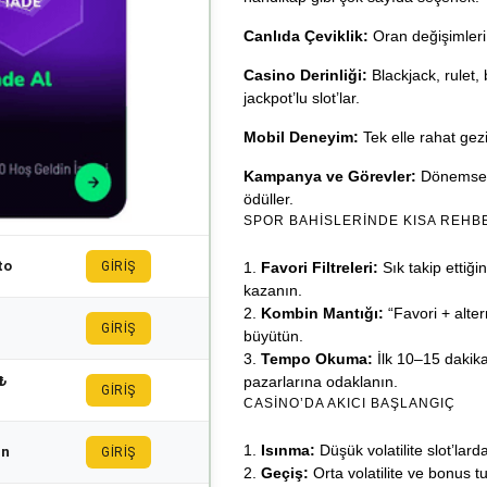
Canlıda Çeviklik:
Oran değişimleri 
Casino Derinliği:
Blackjack, rulet,
jackpot’lu slot’lar.
Mobil Deneyim:
Tek elle rahat gezi
Kampanya ve Görevler:
Dönemsel 
ödüller.
SPOR BAHISLERINDE KISA REHB
to
GİRİŞ
Favori Filtreleri:
Sık takip ettiği
kazanın.
Kombin Mantığı:
“Favori + alter
GİRİŞ
büyütün.
Tempo Okuma:
İlk 10–15 dakika
₺
pazarlarına odaklanın.
GİRİŞ
CASINO’DA AKICI BAŞLANGIÇ
Isınma:
Düşük volatilite slot’lar
in
GİRİŞ
Geçiş:
Orta volatilite ve bonus tu