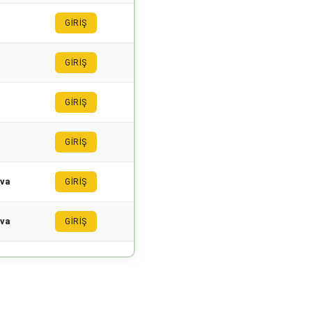
GİRİŞ
GİRİŞ
GİRİŞ
GİRİŞ
ava
GİRİŞ
ava
GİRİŞ