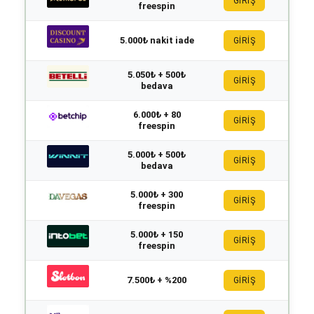
GİRİŞ
freespin
5.000₺ nakit iade
GİRİŞ
5.050₺ + 500₺
GİRİŞ
bedava
6.000₺ + 80
GİRİŞ
freespin
5.000₺ + 500₺
GİRİŞ
bedava
5.000₺ + 300
GİRİŞ
freespin
5.000₺ + 150
GİRİŞ
freespin
7.500₺ + %200
GİRİŞ