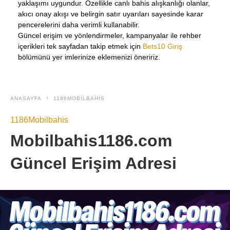
yaklaşımı uygundur. Özellikle canlı bahis alışkanlığı olanlar,
akıcı onay akışı ve belirgin satır uyarıları sayesinde karar
pencerelerini daha verimli kullanabilir.
Güncel erişim ve yönlendirmeler, kampanyalar ile rehber
içerikleri tek sayfadan takip etmek için
Bets10 Giriş
bölümünü yer imlerinize eklemenizi öneririz.
ANASAYFA
1186MOBILBAHIS
1186Mobilbahis
Mobilbahis1186.com
Güncel Erişim Adresi