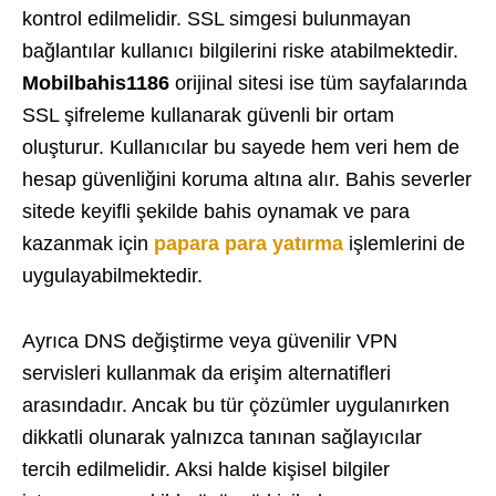
kontrol edilmelidir. SSL simgesi bulunmayan
bağlantılar kullanıcı bilgilerini riske atabilmektedir.
Mobilbahis1186
orijinal sitesi ise tüm sayfalarında
SSL şifreleme kullanarak güvenli bir ortam
oluşturur. Kullanıcılar bu sayede hem veri hem de
hesap güvenliğini koruma altına alır. Bahis severler
sitede keyifli şekilde bahis oynamak ve para
kazanmak için
papara para yatırma
işlemlerini de
uygulayabilmektedir.
Ayrıca DNS değiştirme veya güvenilir VPN
servisleri kullanmak da erişim alternatifleri
arasındadır. Ancak bu tür çözümler uygulanırken
dikkatli olunarak yalnızca tanınan sağlayıcılar
tercih edilmelidir. Aksi halde kişisel bilgiler