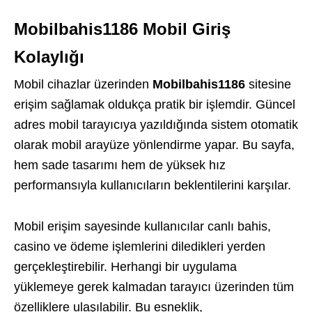
Mobilbahis1186 Mobil Giriş
Kolaylığı
Mobil cihazlar üzerinden
Mobilbahis1186
sitesine
erişim sağlamak oldukça pratik bir işlemdir. Güncel
adres mobil tarayıcıya yazıldığında sistem otomatik
olarak mobil arayüze yönlendirme yapar. Bu sayfa,
hem sade tasarımı hem de yüksek hız
performansıyla kullanıcıların beklentilerini karşılar.
Mobil erişim sayesinde kullanıcılar canlı bahis,
casino ve ödeme işlemlerini diledikleri yerden
gerçekleştirebilir. Herhangi bir uygulama
yüklemeye gerek kalmadan tarayıcı üzerinden tüm
özelliklere ulaşılabilir. Bu esneklik,