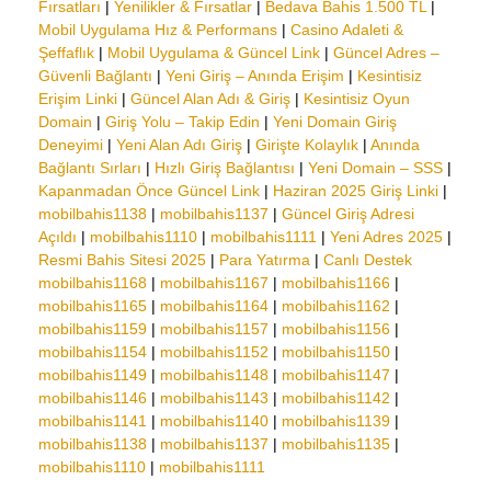
Fırsatları
|
Yenilikler & Fırsatlar
|
Bedava Bahis 1.500 TL
|
Mobil Uygulama Hız & Performans
|
Casino Adaleti &
Şeffaflık
|
Mobil Uygulama & Güncel Link
|
Güncel Adres –
Güvenli Bağlantı
|
Yeni Giriş – Anında Erişim
|
Kesintisiz
Erişim Linki
|
Güncel Alan Adı & Giriş
|
Kesintisiz Oyun
Domain
|
Giriş Yolu – Takip Edin
|
Yeni Domain Giriş
Deneyimi
|
Yeni Alan Adı Giriş
|
Girişte Kolaylık
|
Anında
Bağlantı Sırları
|
Hızlı Giriş Bağlantısı
|
Yeni Domain – SSS
|
Kapanmadan Önce Güncel Link
|
Haziran 2025 Giriş Linki
|
mobilbahis1138
|
mobilbahis1137
|
Güncel Giriş Adresi
Açıldı
|
mobilbahis1110
|
mobilbahis1111
|
Yeni Adres 2025
|
Resmi Bahis Sitesi 2025
|
Para Yatırma
|
Canlı Destek
mobilbahis1168
|
mobilbahis1167
|
mobilbahis1166
|
mobilbahis1165
|
mobilbahis1164
|
mobilbahis1162
|
mobilbahis1159
|
mobilbahis1157
|
mobilbahis1156
|
mobilbahis1154
|
mobilbahis1152
|
mobilbahis1150
|
mobilbahis1149
|
mobilbahis1148
|
mobilbahis1147
|
mobilbahis1146
|
mobilbahis1143
|
mobilbahis1142
|
mobilbahis1141
|
mobilbahis1140
|
mobilbahis1139
|
mobilbahis1138
|
mobilbahis1137
|
mobilbahis1135
|
mobilbahis1110
|
mobilbahis1111