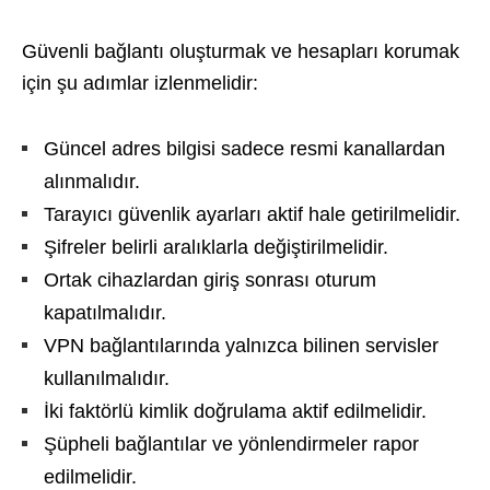
Güvenli bağlantı oluşturmak ve hesapları korumak
için şu adımlar izlenmelidir:
Güncel adres bilgisi sadece resmi kanallardan
alınmalıdır.
Tarayıcı güvenlik ayarları aktif hale getirilmelidir.
Şifreler belirli aralıklarla değiştirilmelidir.
Ortak cihazlardan giriş sonrası oturum
kapatılmalıdır.
VPN bağlantılarında yalnızca bilinen servisler
kullanılmalıdır.
İki faktörlü kimlik doğrulama aktif edilmelidir.
Şüpheli bağlantılar ve yönlendirmeler rapor
edilmelidir.