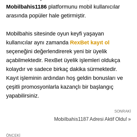
Mobilbahis1186
platformunu mobil kullanıcılar
arasında popüler hale getirmiştir.
Mobilbahis sitesinde oyun keyfi yaşayan
kullanıcılar aynı zamanda
RexBet kayıt ol
seçeneğini değerlendirerek yeni bir üyelik
açabilmektedir. RexBet üyelik işlemleri oldukça
kolaydır ve sadece birkaç dakika sürmektedir.
Kayıt işleminin ardından hoş geldin bonusları ve
çeşitli promosyonlarla kazançlı bir başlangıç
yapabilirsiniz.
SONRAKI
Mobilbahis1187 Adresi Aktif Oldu! »
ÖNCEKI