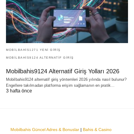
MOBILBAHIS1271 YENI GIRIŞ
MOBILBAHIS9124 ALTERNATIF GIRIŞ
Mobilbahis9124 Alternatif Giriş Yolları 2026
Mobilbahis9124 alternatif giriş yöntemleri 2026 yılında nasıl bulunur?
Engellere takılmadan platforma erişim sağlamanın en pratik…
3 hafta önce
Mobilbahis Güncel Adres & Bonuslar
|
Bahis & Casino