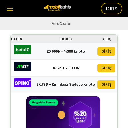
Giriş
Ana Sayfa
BAHIS
BONUS
GIRIŞ
20.000₺ + %300 kripto
GİRİŞ
%325 + 20.000₺
GİRİŞ
2KUSD - Kimliksiz Sadece Kripto
GİRİŞ