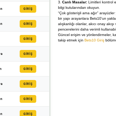
Canlı Masalar:
Limitleri kontrol 
bilgi kutularından okuyun.
in
GİRİŞ
“Çok gösterişli ama ağır” arayüzler
bir yapı arayanlara Bets10’un yakla
in
alışkanlığı olanlar, akıcı onay akışı
GİRİŞ
pencerelerini daha verimli kullanabil
Güncel erişim ve yönlendirmeler, ka
GİRİŞ
takip etmek için
Bets10 Giriş
bölümün
va
GİRİŞ
n
GİRİŞ
va
GİRİŞ
in
GİRİŞ
in
GİRİŞ