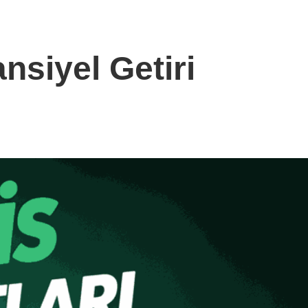
nsiyel Getiri