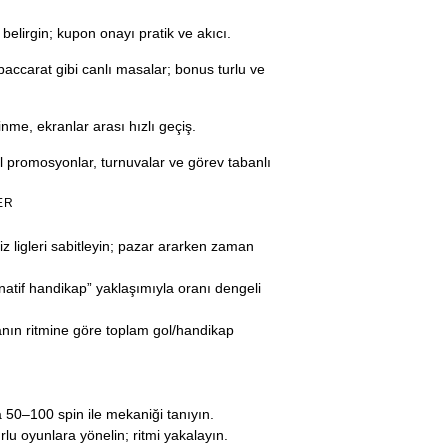
belirgin; kupon onayı pratik ve akıcı.
 baccarat gibi canlı masalar; bonus turlu ve
nme, ekranlar arası hızlı geçiş.
promosyonlar, turnuvalar ve görev tabanlı
ER
niz ligleri sabitleyin; pazar ararken zaman
natif handikap” yaklaşımıyla oranı dengeli
nın ritmine göre toplam gol/handikap
da 50–100 spin ile mekaniği tanıyın.
rlu oyunlara yönelin; ritmi yakalayın.