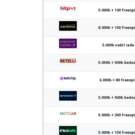
5.000₺ + 100 freesp
8.000₺ + 150 freesp
5.000₺ nakit iade
5.050₺ + 500₺ beda
6.000₺ + 80 freespi
5.000₺ + 500₺ beda
5.000₺ + 300 freesp
5.000₺ + 150 freesp