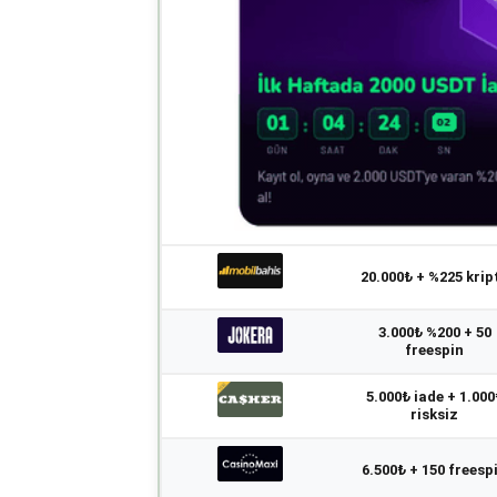
20.000₺ + %225 krip
3.000₺ %200 + 50
freespin
5.000₺ iade + 1.000
risksiz
6.500₺ + 150 freesp