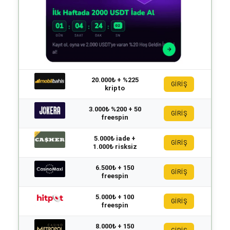
20.000₺ + %225
GİRİŞ
kripto
3.000₺ %200 + 50
GİRİŞ
freespin
5.000₺ iade +
GİRİŞ
1.000₺ risksiz
6.500₺ + 150
GİRİŞ
freespin
5.000₺ + 100
GİRİŞ
freespin
8.000₺ + 150