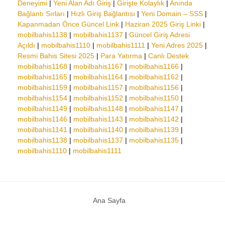
Deneyimi
|
Yeni Alan Adı Giriş
|
Girişte Kolaylık
|
Anında
Bağlantı Sırları
|
Hızlı Giriş Bağlantısı
|
Yeni Domain – SSS
|
Kapanmadan Önce Güncel Link
|
Haziran 2025 Giriş Linki
|
mobilbahis1138
|
mobilbahis1137
|
Güncel Giriş Adresi
Açıldı
|
mobilbahis1110
|
mobilbahis1111
|
Yeni Adres 2025
|
Resmi Bahis Sitesi 2025
|
Para Yatırma
|
Canlı Destek
mobilbahis1168
|
mobilbahis1167
|
mobilbahis1166
|
mobilbahis1165
|
mobilbahis1164
|
mobilbahis1162
|
mobilbahis1159
|
mobilbahis1157
|
mobilbahis1156
|
mobilbahis1154
|
mobilbahis1152
|
mobilbahis1150
|
mobilbahis1149
|
mobilbahis1148
|
mobilbahis1147
|
mobilbahis1146
|
mobilbahis1143
|
mobilbahis1142
|
mobilbahis1141
|
mobilbahis1140
|
mobilbahis1139
|
mobilbahis1138
|
mobilbahis1137
|
mobilbahis1135
|
mobilbahis1110
|
mobilbahis1111
Ana Sayfa