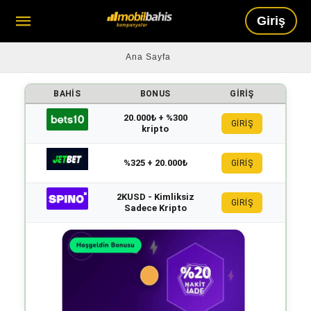
Giriş
Ana Sayfa
BAHIS
BONUS
GIRIŞ
20.000₺ + %300
GİRİŞ
kripto
%325 + 20.000₺
GİRİŞ
2KUSD - Kimliksiz
GİRİŞ
Sadece Kripto