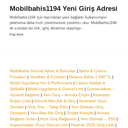
Mobilbahis1194 Yeni Giriş Adresi
Mobilbahis1194 için hazırlanan yeni bağlantı kullanıcıların
platforma daha hızlı yönelmesine yardımcı olur. Mobilbahis1194
ile sunulan bu link, giriş ekranına ulaşmayı…
9 ay önce
Mobilbahis Güncel Adres & Bonuslar
|
Bahis & Casino
Fırsatları
|
Yenilikler & Fırsatlar
|
Bedava Bahis 1.500 TL
|
Mobil Uygulama Hız & Performans
|
Casino Adaleti &
Şeffaflık
|
Mobil Uygulama & Güncel Link
|
Güncel Adres –
Güvenli Bağlantı
|
Yeni Giriş – Anında Erişim
|
Kesintisiz
Erişim Linki
|
Güncel Alan Adı & Giriş
|
Kesintisiz Oyun
Domain
|
Giriş Yolu – Takip Edin
|
Yeni Domain Giriş
Deneyimi
|
Yeni Alan Adı Giriş
|
Girişte Kolaylık
|
Anında
Bağlantı Sırları
|
Hızlı Giriş Bağlantısı
|
Yeni Domain – SSS
|
Kapanmadan Önce Güncel Link
|
Haziran 2025 Giriş Linki
|