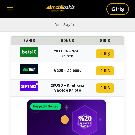
Giriş
Ana Sayfa
BAHIS
BONUS
GIRIŞ
20.000₺ + %300
GİRİŞ
kripto
%325 + 20.000₺
GİRİŞ
2KUSD - Kimliksiz
GİRİŞ
Sadece Kripto