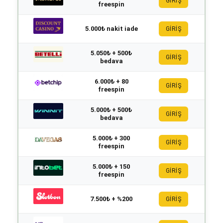
GİRİŞ
freespin
5.000₺ nakit iade
GİRİŞ
5.050₺ + 500₺
GİRİŞ
bedava
6.000₺ + 80
GİRİŞ
freespin
5.000₺ + 500₺
GİRİŞ
bedava
5.000₺ + 300
GİRİŞ
freespin
5.000₺ + 150
GİRİŞ
freespin
7.500₺ + %200
GİRİŞ