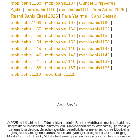
mobilbahis1138
|
mobilbahis1137
|
Güncel Giriş Adresi
Açıldı
|
mobilbahis1110
|
mobilbahis1111
|
Yeni Adres 2025
|
Resmi Bahis Sitesi 2025
|
Para Yatırma
|
Canlı Destek
mobilbahis1168
|
mobilbahis1167
|
mobilbahis1166
|
mobilbahis1165
|
mobilbahis1164
|
mobilbahis1162
|
mobilbahis1159
|
mobilbahis1157
|
mobilbahis1156
|
mobilbahis1154
|
mobilbahis1152
|
mobilbahis1150
|
mobilbahis1149
|
mobilbahis1148
|
mobilbahis1147
|
mobilbahis1146
|
mobilbahis1143
|
mobilbahis1142
|
mobilbahis1141
|
mobilbahis1140
|
mobilbahis1139
|
mobilbahis1138
|
mobilbahis1137
|
mobilbahis1135
|
mobilbahis1110
|
mobilbahis1111
Ana Sayfa
© 2025 mobilbahis.tel — Tüm hakları saklıdır. Bu site, Mobilbahis markası hakkında
bağımsız bir bilgilendirme platformudur; Mobilbahis’in resmi web sitesi, işletmesi ya
da temsilcisi değildir. Buradaki içerikler genel bilgilendirme amaçlıdır ve Mobilbahis
giriş, Mobilbahis güncel adres, Mobilbahis yeni giriş linki, Mobilbahis mobil giriş,
Mobilbahis canlı destek, Mobilbahis bonus, para yatırma ve çekme, hesap açma ve