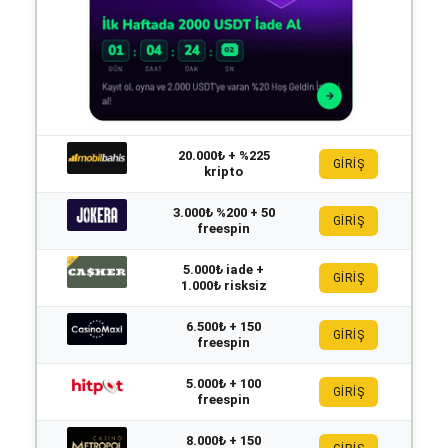
20.000₺ + %225
GİRİŞ
kripto
3.000₺ %200 + 50
GİRİŞ
freespin
5.000₺ iade +
GİRİŞ
1.000₺ risksiz
6.500₺ + 150
GİRİŞ
freespin
5.000₺ + 100
GİRİŞ
freespin
8.000₺ + 150