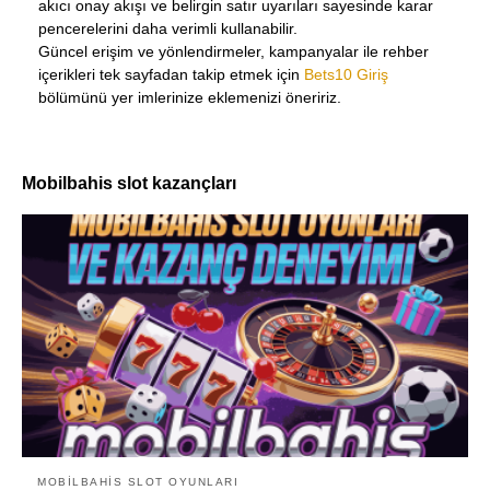
akıcı onay akışı ve belirgin satır uyarıları sayesinde karar
pencerelerini daha verimli kullanabilir.
Güncel erişim ve yönlendirmeler, kampanyalar ile rehber
içerikleri tek sayfadan takip etmek için
Bets10 Giriş
bölümünü yer imlerinize eklemenizi öneririz.
Mobilbahis slot kazançları
MOBILBAHIS SLOT OYUNLARI