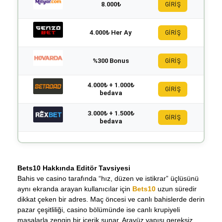
8.000₺
GİRİŞ
4.000₺ Her Ay
GİRİŞ
%300 Bonus
GİRİŞ
4.000₺ + 1.000₺
GİRİŞ
bedava
3.000₺ + 1.500₺
GİRİŞ
bedava
Bets10 Hakkında Editör Tavsiyesi
Bahis ve casino tarafında “hız, düzen ve istikrar” üçlüsünü
aynı ekranda arayan kullanıcılar için
Bets10
uzun süredir
dikkat çeken bir adres. Maç öncesi ve canlı bahislerde derin
pazar çeşitliliği, casino bölümünde ise canlı krupiyeli
masalarla zengin bir içerik sunar. Arayüz yapısı gereksiz