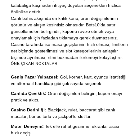
kalabalığa kaçmadan ihtiyaç duyulan seçenekleri hızlıca
önünüze getirir.
Canlı bahis akışında en kritik konu, oran değişimlerinin
görünür ve akışın kesintisiz olmasıdır. Bets10’da satır
güncellemeleri belirgindir; kuponu revize etmek veya
onaylamak için fazladan tıklamaya gerek duymazsınız.
Casino tarafında ise masa geçişlerinin hızlı olması, limitlerin
net biçimde gösterilmesi ve slot kategorilerinin anlaşılır
biçimde ayrılması, ritmi bozmadan ilerlemeyi kolaylaştırır.
ÖNE ÇIKAN NOKTALAR
Geniş Pazar Yelpazesi:
Gol, korner, kart, oyuncu istatistiği
ve alternatif handikap gibi çok sayıda seçenek.
Canlıda Çeviklik:
Oran değişimleri belirgin; kupon onayı
pratik ve akıcı.
Casino Derinliği:
Blackjack, rulet, baccarat gibi canlı
masalar; bonus turlu ve jackpot’lu slot’lar.
Mobil Deneyim:
Tek elle rahat gezinme, ekranlar arası
hızlı geçiş.