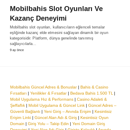
Mobilbahis Slot Oyunları Ve
Kazanç Deneyimi
Mobilbahis slot oyunları, kullanıcıların eğlenceli temalar
eşliğinde kazanç elde etmesini sağlayan dinamik bir oyun
kategorisidir. Platform, dünya genelinde tanınmış
sağlayıcılarla…
9 ay önce
Mobilbahis Güncel Adres & Bonuslar
|
Bahis & Casino
Fırsatları
|
Yenilikler & Fırsatlar
|
Bedava Bahis 1.500 TL
|
Mobil Uygulama Hız & Performans
|
Casino Adaleti &
Şeffaflık
|
Mobil Uygulama & Güncel Link
|
Güncel Adres –
Güvenli Bağlantı
|
Yeni Giriş – Anında Erişim
|
Kesintisiz
Erişim Linki
|
Güncel Alan Adı & Giriş
|
Kesintisiz Oyun
Domain
|
Giriş Yolu – Takip Edin
|
Yeni Domain Giriş
Deneyimi
|
Yeni Alan Adı Giriş
|
Girişte Kolaylık
|
Anında