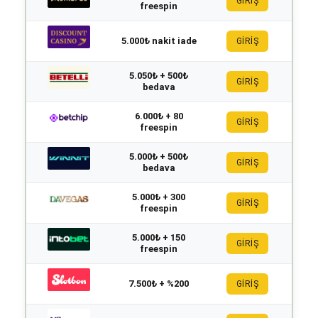
GİRİŞ
freespin
5.000₺ nakit iade
GİRİŞ
5.050₺ + 500₺
GİRİŞ
bedava
6.000₺ + 80
GİRİŞ
freespin
5.000₺ + 500₺
GİRİŞ
bedava
5.000₺ + 300
GİRİŞ
freespin
5.000₺ + 150
GİRİŞ
freespin
7.500₺ + %200
GİRİŞ