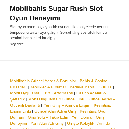
Mobilbahis Sugar Rush Slot
Oyun Deneyimi
Slot oyunlarına başlayan bir oyuncu ilk saniyelerde oyunun
temposunu anlamaya çalışır. Görsel akış ses efektleri ve
sembol hareketleri bu algıyı…
8 ay önce
Mobilbahis Güncel Adres & Bonuslar
|
Bahis & Casino
Fırsatları
|
Yenilikler & Fırsatlar
|
Bedava Bahis 1.500 TL
|
Mobil Uygulama Hız & Performans
|
Casino Adaleti &
Şeffaflık
|
Mobil Uygulama & Güncel Link
|
Güncel Adres –
Güvenli Bağlantı
|
Yeni Giriş – Anında Erişim
|
Kesintisiz
Erişim Linki
|
Güncel Alan Adı & Giriş
|
Kesintisiz Oyun
Domain
|
Giriş Yolu – Takip Edin
|
Yeni Domain Giriş
Deneyimi
|
Yeni Alan Adı Giriş
|
Girişte Kolaylık
|
Anında