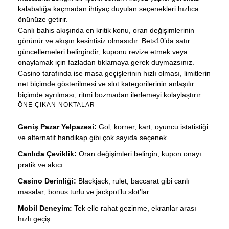
kalabalığa kaçmadan ihtiyaç duyulan seçenekleri hızlıca
önünüze getirir.
Canlı bahis akışında en kritik konu, oran değişimlerinin
görünür ve akışın kesintisiz olmasıdır. Bets10’da satır
güncellemeleri belirgindir; kuponu revize etmek veya
onaylamak için fazladan tıklamaya gerek duymazsınız.
Casino tarafında ise masa geçişlerinin hızlı olması, limitlerin
net biçimde gösterilmesi ve slot kategorilerinin anlaşılır
biçimde ayrılması, ritmi bozmadan ilerlemeyi kolaylaştırır.
ÖNE ÇIKAN NOKTALAR
Geniş Pazar Yelpazesi:
Gol, korner, kart, oyuncu istatistiği
ve alternatif handikap gibi çok sayıda seçenek.
Canlıda Çeviklik:
Oran değişimleri belirgin; kupon onayı
pratik ve akıcı.
Casino Derinliği:
Blackjack, rulet, baccarat gibi canlı
masalar; bonus turlu ve jackpot’lu slot’lar.
Mobil Deneyim:
Tek elle rahat gezinme, ekranlar arası
hızlı geçiş.