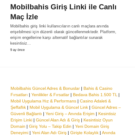
Mobilbahis Giriş Linki ile Canlı
Maç İzle
Mobilbahis giriş linki kullanıcıların canlı maçlara anında
erişebilmesi için düzenli olarak güncellenmektedir. Platform,
erişim engellerine karşı alternatif bağlantılar sunarak
kesintisiz…
9 ay önce
Mobilbahis Güncel Adres & Bonuslar
|
Bahis & Casino
Fırsatları
|
Yenilikler & Fırsatlar
|
Bedava Bahis 1.500 TL
|
Mobil Uygulama Hız & Performans
|
Casino Adaleti &
Şeffaflık
|
Mobil Uygulama & Güncel Link
|
Güncel Adres –
Güvenli Bağlantı
|
Yeni Giriş – Anında Erişim
|
Kesintisiz
Erişim Linki
|
Güncel Alan Adı & Giriş
|
Kesintisiz Oyun
Domain
|
Giriş Yolu – Takip Edin
|
Yeni Domain Giriş
Deneyimi
|
Yeni Alan Adı Giriş
|
Girişte Kolaylık
|
Anında