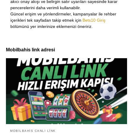
akıcı onay akışı ve belirgin satır uyarıları sayesinde karar
pencerelerini daha verimli kullanabilir.
Güncel erişim ve yönlendirmeler, kampanyalar ile rehber
içerikleri tek sayfadan takip etmek için
Bets10 Giriş
bölümünü yer imlerinize eklemenizi öneririz.
Mobilbahis link adresi
MOBILBAHIS CANLI LINK