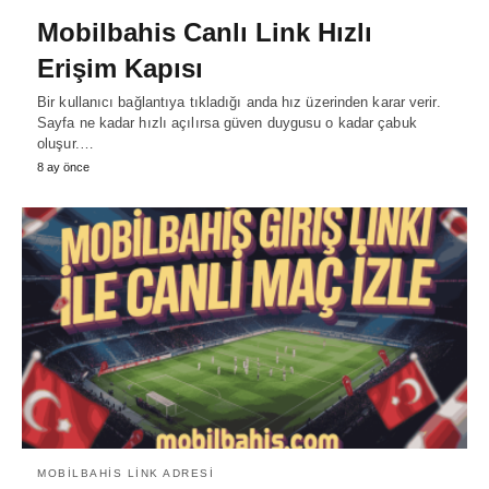
Mobilbahis Canlı Link Hızlı
Erişim Kapısı
Bir kullanıcı bağlantıya tıkladığı anda hız üzerinden karar verir.
Sayfa ne kadar hızlı açılırsa güven duygusu o kadar çabuk
oluşur.…
8 ay önce
MOBILBAHIS LINK ADRESI