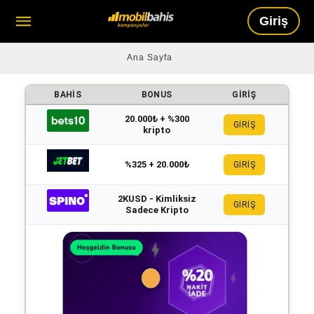
Giriş
Ana Sayfa
BAHIS
BONUS
GIRIŞ
20.000₺ + %300
GİRİŞ
kripto
%325 + 20.000₺
GİRİŞ
2KUSD - Kimliksiz
GİRİŞ
Sadece Kripto