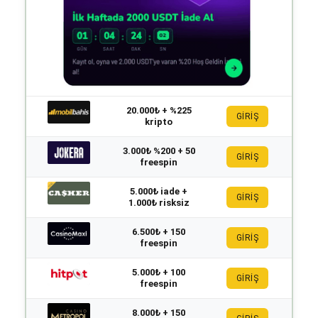
20.000₺ + %225
GİRİŞ
kripto
3.000₺ %200 + 50
GİRİŞ
freespin
5.000₺ iade +
GİRİŞ
1.000₺ risksiz
6.500₺ + 150
GİRİŞ
freespin
5.000₺ + 100
GİRİŞ
freespin
8.000₺ + 150