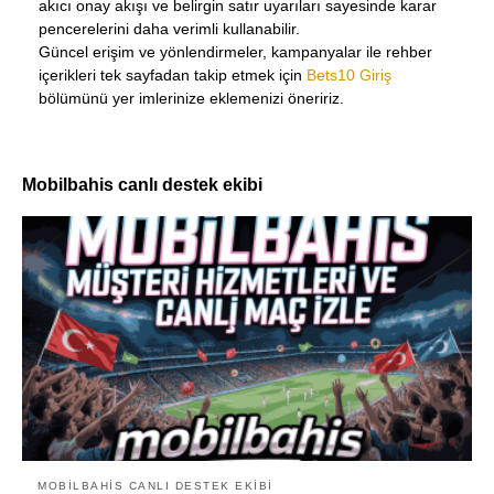
akıcı onay akışı ve belirgin satır uyarıları sayesinde karar
pencerelerini daha verimli kullanabilir.
Güncel erişim ve yönlendirmeler, kampanyalar ile rehber
içerikleri tek sayfadan takip etmek için
Bets10 Giriş
bölümünü yer imlerinize eklemenizi öneririz.
Mobilbahis canlı destek ekibi
MOBILBAHIS CANLI DESTEK EKIBI