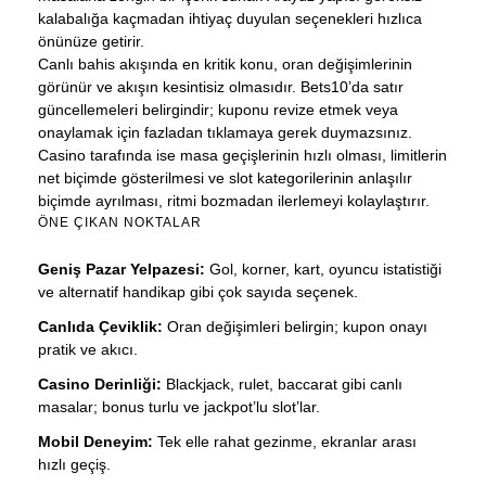
kalabalığa kaçmadan ihtiyaç duyulan seçenekleri hızlıca
önünüze getirir.
Canlı bahis akışında en kritik konu, oran değişimlerinin
görünür ve akışın kesintisiz olmasıdır. Bets10’da satır
güncellemeleri belirgindir; kuponu revize etmek veya
onaylamak için fazladan tıklamaya gerek duymazsınız.
Casino tarafında ise masa geçişlerinin hızlı olması, limitlerin
net biçimde gösterilmesi ve slot kategorilerinin anlaşılır
biçimde ayrılması, ritmi bozmadan ilerlemeyi kolaylaştırır.
ÖNE ÇIKAN NOKTALAR
Geniş Pazar Yelpazesi:
Gol, korner, kart, oyuncu istatistiği
ve alternatif handikap gibi çok sayıda seçenek.
Canlıda Çeviklik:
Oran değişimleri belirgin; kupon onayı
pratik ve akıcı.
Casino Derinliği:
Blackjack, rulet, baccarat gibi canlı
masalar; bonus turlu ve jackpot’lu slot’lar.
Mobil Deneyim:
Tek elle rahat gezinme, ekranlar arası
hızlı geçiş.