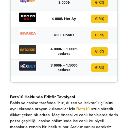
8.000₺
GİRİŞ
4.000₺ Her Ay
GİRİŞ
%300 Bonus
GİRİŞ
4.000₺ + 1.000₺
GİRİŞ
bedava
3.000₺ + 1.500₺
GİRİŞ
bedava
Bets10 Hakkında Editör Tavsiyesi
Bahis ve casino tarafında “hız, düzen ve istikrar” üçlüsünü
aynı ekranda arayan kullanıcılar için
Bets10
uzun süredir
dikkat çeken bir adres. Maç öncesi ve canlı bahislerde derin
pazar çeşitliliği, casino bölümünde ise canlı krupiyeli
masalarla zengin bir içerik sunar. Arayüz yapısı gereksiz