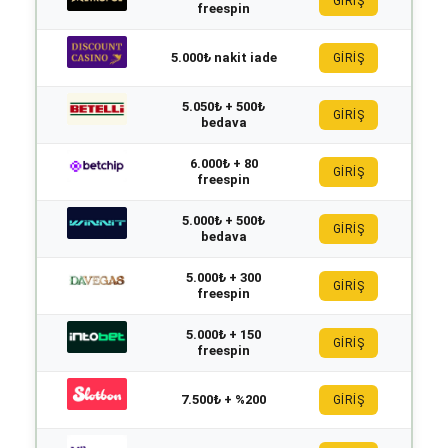
GİRİŞ
freespin
5.000₺ nakit iade
GİRİŞ
5.050₺ + 500₺
GİRİŞ
bedava
6.000₺ + 80
GİRİŞ
freespin
5.000₺ + 500₺
GİRİŞ
bedava
5.000₺ + 300
GİRİŞ
freespin
5.000₺ + 150
GİRİŞ
freespin
7.500₺ + %200
GİRİŞ