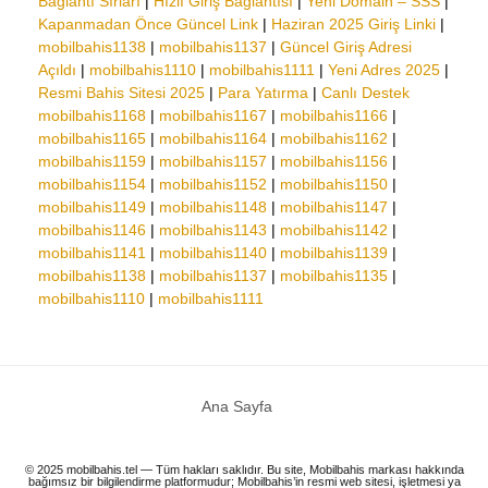
Bağlantı Sırları
|
Hızlı Giriş Bağlantısı
|
Yeni Domain – SSS
|
Kapanmadan Önce Güncel Link
|
Haziran 2025 Giriş Linki
|
mobilbahis1138
|
mobilbahis1137
|
Güncel Giriş Adresi
Açıldı
|
mobilbahis1110
|
mobilbahis1111
|
Yeni Adres 2025
|
Resmi Bahis Sitesi 2025
|
Para Yatırma
|
Canlı Destek
mobilbahis1168
|
mobilbahis1167
|
mobilbahis1166
|
mobilbahis1165
|
mobilbahis1164
|
mobilbahis1162
|
mobilbahis1159
|
mobilbahis1157
|
mobilbahis1156
|
mobilbahis1154
|
mobilbahis1152
|
mobilbahis1150
|
mobilbahis1149
|
mobilbahis1148
|
mobilbahis1147
|
mobilbahis1146
|
mobilbahis1143
|
mobilbahis1142
|
mobilbahis1141
|
mobilbahis1140
|
mobilbahis1139
|
mobilbahis1138
|
mobilbahis1137
|
mobilbahis1135
|
mobilbahis1110
|
mobilbahis1111
Ana Sayfa
© 2025 mobilbahis.tel — Tüm hakları saklıdır. Bu site, Mobilbahis markası hakkında
bağımsız bir bilgilendirme platformudur; Mobilbahis’in resmi web sitesi, işletmesi ya