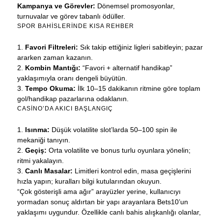
Kampanya ve Görevler:
Dönemsel promosyonlar,
turnuvalar ve görev tabanlı ödüller.
SPOR BAHISLERINDE KISA REHBER
Favori Filtreleri:
Sık takip ettiğiniz ligleri sabitleyin; pazar
ararken zaman kazanın.
Kombin Mantığı:
“Favori + alternatif handikap”
yaklaşımıyla oranı dengeli büyütün.
Tempo Okuma:
İlk 10–15 dakikanın ritmine göre toplam
gol/handikap pazarlarına odaklanın.
CASINO’DA AKICI BAŞLANGIÇ
Isınma:
Düşük volatilite slot’larda 50–100 spin ile
mekaniği tanıyın.
Geçiş:
Orta volatilite ve bonus turlu oyunlara yönelin;
ritmi yakalayın.
Canlı Masalar:
Limitleri kontrol edin, masa geçişlerini
hızla yapın; kuralları bilgi kutularından okuyun.
“Çok gösterişli ama ağır” arayüzler yerine, kullanıcıyı
yormadan sonuç aldırtan bir yapı arayanlara Bets10’un
yaklaşımı uygundur. Özellikle canlı bahis alışkanlığı olanlar,