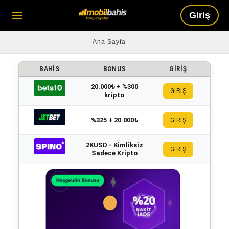
Giriş
Ana Sayfa
BAHIS
BONUS
GIRIŞ
20.000₺ + %300
GİRİŞ
kripto
%325 + 20.000₺
GİRİŞ
2KUSD - Kimliksiz
GİRİŞ
Sadece Kripto