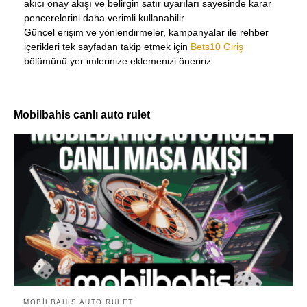
akıcı onay akışı ve belirgin satır uyarıları sayesinde karar
pencerelerini daha verimli kullanabilir.
Güncel erişim ve yönlendirmeler, kampanyalar ile rehber
içerikleri tek sayfadan takip etmek için
Bets10 Giriş
bölümünü yer imlerinize eklemenizi öneririz.
Mobilbahis canlı auto rulet
MOBILBAHIS AUTO RULET