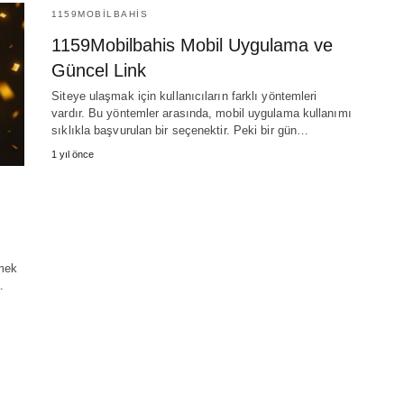
1159MOBILBAHIS
1159Mobilbahis Mobil Uygulama ve
Güncel Link
Siteye ulaşmak için kullanıcıların farklı yöntemleri
vardır. Bu yöntemler arasında, mobil uygulama kullanımı
sıklıkla başvurulan bir seçenektir. Peki bir gün…
1 yıl önce
rmek
.