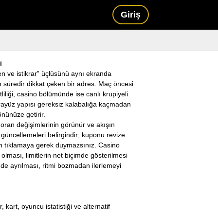
Giriş
i
en ve istikrar” üçlüsünü aynı ekranda
 süredir dikkat çeken bir adres. Maç öncesi
liliği, casino bölümünde ise canlı krupiyeli
 Arayüz yapısı gereksiz kalabalığa kaçmadan
önünüze getirir.
 oran değişimlerinin görünür ve akışın
r güncellemeleri belirgindir; kuponu revize
n tıklamaya gerek duymazsınız. Casino
 olması, limitlerin net biçimde gösterilmesi
çimde ayrılması, ritmi bozmadan ilerlemeyi
 kart, oyuncu istatistiği ve alternatif