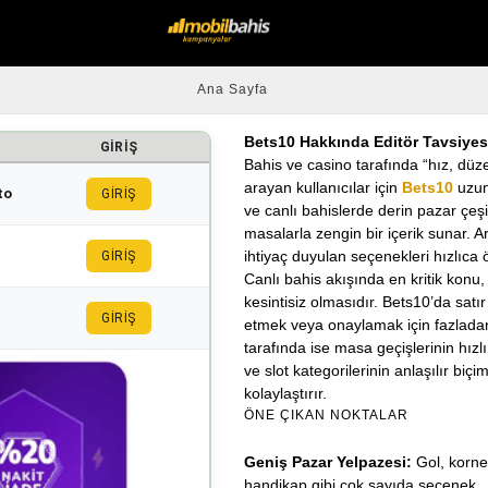
Ana Sayfa
Bets10 Hakkında Editör Tavsiyes
GIRIŞ
Bahis ve casino tarafında “hız, düz
arayan kullanıcılar için
Bets10
uzun
to
GİRİŞ
ve canlı bahislerde derin pazar çeşit
masalarla zengin bir içerik sunar.
ihtiyaç duyulan seçenekleri hızlıca 
GİRİŞ
Canlı bahis akışında en kritik konu,
kesintisiz olmasıdır. Bets10’da satı
GİRİŞ
etmek veya onaylamak için fazlada
tarafında ise masa geçişlerinin hızlı
ve slot kategorilerinin anlaşılır bi
kolaylaştırır.
ÖNE ÇIKAN NOKTALAR
Geniş Pazar Yelpazesi:
Gol, korner,
handikap gibi çok sayıda seçenek.