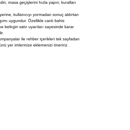
edin, masa geçişlerini hızla yapın; kuralları
 yerine, kullanıcıyı yormadan sonuç aldırtan
şımı uygundur. Özellikle canlı bahis
 ve belirgin satır uyarıları sayesinde karar
ir.
mpanyalar ile rehber içerikleri tek sayfadan
ü yer imlerinize eklemenizi öneririz.