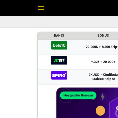
BAHIS
BONUS
20.000₺ + %300 krip
%325 + 20.000₺
2KUSD - Kimliksiz
Sadece Kripto