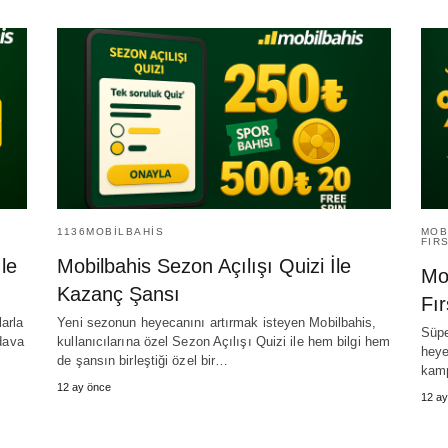
1136MOBILBAHIS
MOB
FIR
le
Mobilbahis Sezon Açılışı Quizi İle
Mo
Kazanç Şansı
Fır
arla
Yeni sezonun heyecanını artırmak isteyen Mobilbahis,
Süpe
edava
kullanıcılarına özel Sezon Açılışı Quizi ile hem bilgi hem
heye
de şansın birleştiği özel bir…
kamp
12 ay önce
12 ay