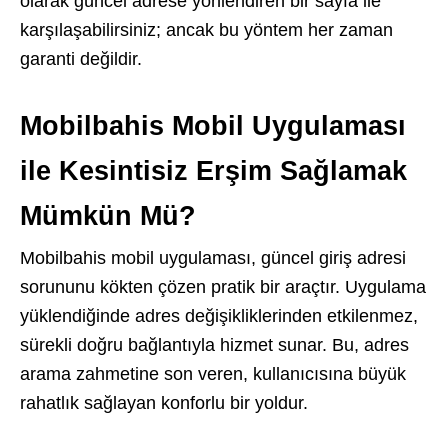
olarak güncel adrese yönlendiren bir sayfa ile
karşılaşabilirsiniz; ancak bu yöntem her zaman
garanti değildir.
Mobilbahis Mobil Uygulaması
ile Kesintisiz Erşim Sağlamak
Mümkün Mü?
Mobilbahis mobil uygulaması, güncel giriş adresi
sorununu kökten çözen pratik bir araçtır. Uygulama
yüklendiğinde adres değişikliklerinden etkilenmez,
sürekli doğru bağlantıyla hizmet sunar. Bu, adres
arama zahmetine son veren, kullanıcısına büyük
rahatlık sağlayan konforlu bir yoldur.