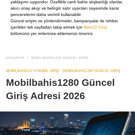
yaklaşımı uygundur. Özellikle canlı bahis alışkanlığı olanlar,
akıcı onay akışı ve belirgin satır uyarıları sayesinde karar
pencerelerini daha verimli kullanabilir.
Güncel erişim ve yönlendirmeler, kampanyalar ile rehber
içerikleri tek sayfadan takip etmek için
Bets10 Giriş
bölümünü yer imlerinize eklemenizi öneririz.
ANASAYFA
MOBILBAHIS1280 GÜNCEL GIRIŞ
MOBILBAHIS1274 MOBIL GIRIŞ
MOBILBAHIS1280 GÜNCEL GIRIŞ
Mobilbahis1280 Güncel
Giriş Adresi 2026