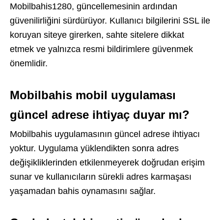
Mobilbahis1280, güncellemesinin ardından
güvenilirliğini sürdürüyor. Kullanıcı bilgilerini SSL ile
koruyan siteye girerken, sahte sitelere dikkat
etmek ve yalnızca resmi bildirimlere güvenmek
önemlidir.
Mobilbahis mobil uygulaması
güncel adrese ihtiyaç duyar mı?
Mobilbahis uygulamasının güncel adrese ihtiyacı
yoktur. Uygulama yüklendikten sonra adres
değişikliklerinden etkilenmeyerek doğrudan erişim
sunar ve kullanıcıların sürekli adres karmaşası
yaşamadan bahis oynamasını sağlar.