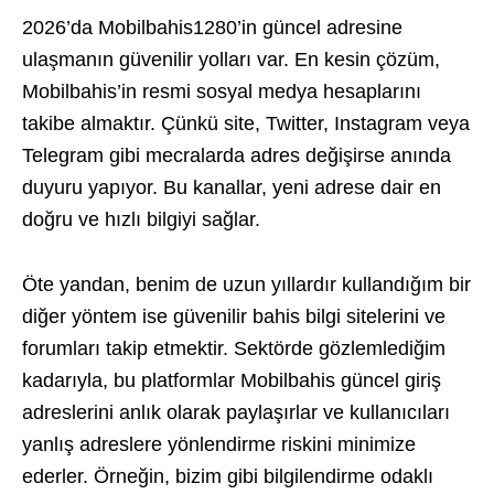
2026’da Mobilbahis1280’in güncel adresine
ulaşmanın güvenilir yolları var. En kesin çözüm,
Mobilbahis’in resmi sosyal medya hesaplarını
takibe almaktır. Çünkü site, Twitter, Instagram veya
Telegram gibi mecralarda adres değişirse anında
duyuru yapıyor. Bu kanallar, yeni adrese dair en
doğru ve hızlı bilgiyi sağlar.
Öte yandan, benim de uzun yıllardır kullandığım bir
diğer yöntem ise güvenilir bahis bilgi sitelerini ve
forumları takip etmektir. Sektörde gözlemlediğim
kadarıyla, bu platformlar Mobilbahis güncel giriş
adreslerini anlık olarak paylaşırlar ve kullanıcıları
yanlış adreslere yönlendirme riskini minimize
ederler. Örneğin, bizim gibi bilgilendirme odaklı