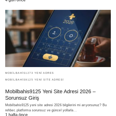
MOBILBAHIS1273 YENI ADRES
MOBILBAHIS9125 YENI SITE ADRESI
Mobilbahis9125 Yeni Site Adresi 2026 –
Sorunsuz Giriş
Mobilbahis9125 yeni site adresi 2026 bilgilerini mi arıyorsunuz? Bu
rehber, platforma sorunsuz ve güncel yollarla…
1 hafta önce