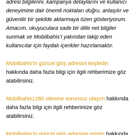
adresi bilgilerini, kampanya detaylarını ve kullanıcı
deneyimine dair önemli noktaları doğru, anlaşılır ve
güvenilir bir şekilde aktarmaya özen gösteriyorum.
Amacım, okuyuculara sade bir dille net bilgiler
sunmak ve Mobilbahis’i yakından takip eden
kullanıcılar için faydalı içerikler hazırlamaktır.
Mobilbahis’in güncel giriş adresini keşfedin
hakkında daha fazla bilgi için ilgili rehberimize göz
atabilirsiniz.
Mobilbahis1280 sitesine sorunsuz ulaşım
hakkında
daha fazla bilgi için ilgili rehberimize göz
atabilirsiniz.
Mobilbahis’in güncel giriş adresine erişim
hakkında