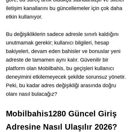
iletişim kanallarını bu güncellemeler için çok daha
etkin kullanıyor.
Bu değişikliklerin sadece adresle sınırlı kaldığını
unutmamak gerekir; kullanıcı bilgileri, hesap
bakiyeleri, devam eden bahisler ve bonuslar yeni
adreste de tamamen aynı kalır. Güvenilir bir
platform olan Mobilbahis, bu geçişleri kullanıcı
deneyimini etkilemeyecek şekilde sorunsuz yönetir.
Peki, bu kadar adres değişikliği arasında doğru
olanı nasıl bulacağız?
Mobilbahis1280 Güncel Giriş
Adresine Nasıl Ulaşılır 2026?