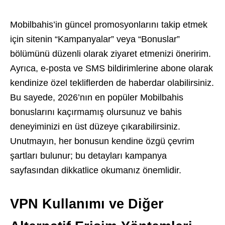
Mobilbahis’in güncel promosyonlarını takip etmek
için sitenin “Kampanyalar” veya “Bonuslar”
bölümünü düzenli olarak ziyaret etmenizi öneririm.
Ayrıca, e-posta ve SMS bildirimlerine abone olarak
kendinize özel tekliflerden de haberdar olabilirsiniz.
Bu sayede, 2026’nın en popüler Mobilbahis
bonuslarını kaçırmamış olursunuz ve bahis
deneyiminizi en üst düzeye çıkarabilirsiniz.
Unutmayın, her bonusun kendine özgü çevrim
şartları bulunur; bu detayları kampanya
sayfasından dikkatlice okumanız önemlidir.
VPN Kullanımı ve Diğer