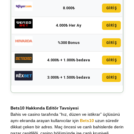
8.000₺
GİRİŞ
4.000₺ Her Ay
GİRİŞ
%300 Bonus
GİRİŞ
4.000₺ + 1.000₺ bedava
GİRİŞ
3.000₺ + 1.500₺ bedava
GİRİŞ
Bets10 Hakkında Editör Tavsiyesi
Bahis ve casino tarafında “hız, düzen ve istikrar” üçlüsünü
aynı ekranda arayan kullanıcılar için
Bets10
uzun süredir
dikkat çeken bir adres. Maç öncesi ve canlı bahislerde derin
pazar çeşitliliği, casino bölümünde ise canlı krupiyeli