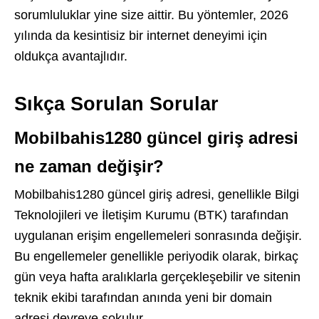
sorumluluklar yine size aittir. Bu yöntemler, 2026
yılında da kesintisiz bir internet deneyimi için
oldukça avantajlıdır.
Sıkça Sorulan Sorular
Mobilbahis1280 güncel giriş adresi
ne zaman değişir?
Mobilbahis1280 güncel giriş adresi, genellikle Bilgi
Teknolojileri ve İletişim Kurumu (BTK) tarafından
uygulanan erişim engellemeleri sonrasında değişir.
Bu engellemeler genellikle periyodik olarak, birkaç
gün veya hafta aralıklarla gerçekleşebilir ve sitenin
teknik ekibi tarafından anında yeni bir domain
adresi devreye sokulur.