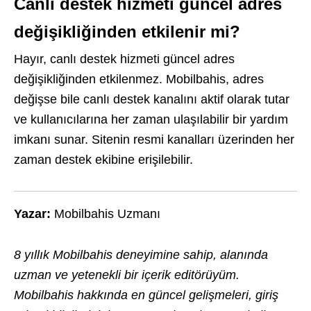
Canlı destek hizmeti güncel adres
değişikliğinden etkilenir mi?
Hayır, canlı destek hizmeti güncel adres
değişikliğinden etkilenmez. Mobilbahis, adres
değişse bile canlı destek kanalını aktif olarak tutar
ve kullanıcılarına her zaman ulaşılabilir bir yardım
imkanı sunar. Sitenin resmi kanalları üzerinden her
zaman destek ekibine erişilebilir.
Yazar:
Mobilbahis Uzmanı
8 yıllık Mobilbahis deneyimine sahip, alanında
uzman ve yetenekli bir içerik editörüyüm.
Mobilbahis hakkında en güncel gelişmeleri, giriş