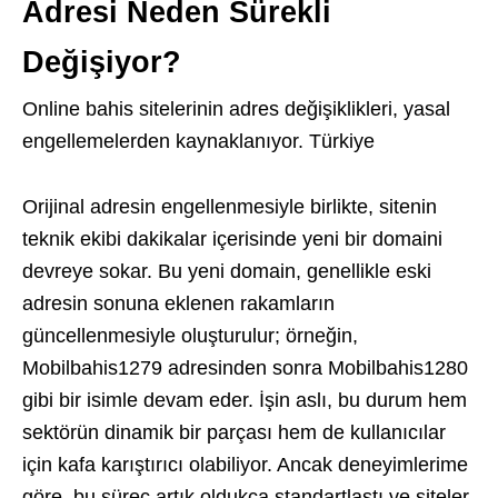
Adresi Neden Sürekli
Değişiyor?
Online bahis sitelerinin adres değişiklikleri, yasal
engellemelerden kaynaklanıyor. Türkiye
Orijinal adresin engellenmesiyle birlikte, sitenin
teknik ekibi dakikalar içerisinde yeni bir domaini
devreye sokar. Bu yeni domain, genellikle eski
adresin sonuna eklenen rakamların
güncellenmesiyle oluşturulur; örneğin,
Mobilbahis1279 adresinden sonra Mobilbahis1280
gibi bir isimle devam eder. İşin aslı, bu durum hem
sektörün dinamik bir parçası hem de kullanıcılar
için kafa karıştırıcı olabiliyor. Ancak deneyimlerime
göre, bu süreç artık oldukça standartlaştı ve siteler