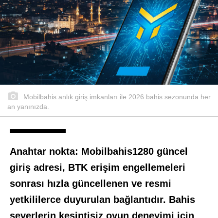
Mobilbahis anlık giriş imkanları ile 2026 bahis sezonunda her
an yanınızda.
Anahtar nokta:
Mobilbahis1280 güncel
giriş adresi, BTK erişim engellemeleri
sonrası hızla güncellenen ve resmi
yetkililerce duyurulan bağlantıdır. Bahis
severlerin kesintisiz oyun deneyimi için