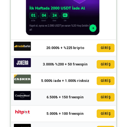
20.000₺ + %225 kripto
GİRİŞ
3.000₺ %200 + 50 freespin
GİRİŞ
5.000₺ iade + 1.000₺ risksiz
GİRİŞ
6.500₺ + 150 freespin
GİRİŞ
5.000₺ + 100 freespin
GİRİŞ