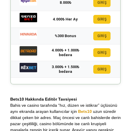
8.000₺
GİRİŞ
4.000₺ Her Ay
GİRİŞ
%300 Bonus
GİRİŞ
4.000₺ + 1.000₺
GİRİŞ
bedava
3.000₺ + 1.500₺
GİRİŞ
bedava
Bets10 Hakkında Editör Tavsiyesi
Bahis ve casino tarafında “hız, düzen ve istikrar” üçlüsünü
aynı ekranda arayan kullanıcılar için
Bets10
uzun süredir
dikkat çeken bir adres. Maç öncesi ve canlı bahislerde derin
pazar çeşitliliği, casino bölümünde ise canlı krupiyeli
masalarla zengin bir içerik sunar. Arayüz yapısı gereksiz