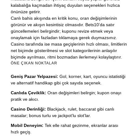
kalabalığa kaçmadan ihtiyaç duyulan seçenekleri hızlıca
önünüze getirir.
Canlı bahis akışında en kritik konu, oran değişimlerinin
görünür ve akışın kesintisiz olmasıdır. Bets10’da satır
güncellemeleri belirgindir; kuponu revize etmek veya
onaylamak için fazladan tıklamaya gerek duymazsınız.
Casino tarafında ise masa geçişlerinin hızlı olması, limitlerin
net biçimde gösterilmesi ve slot kategorilerinin anlaşılır
biçimde ayrılması, ritmi bozmadan ilerlemeyi kolaylaştırır.
ÖNE ÇIKAN NOKTALAR
Geniş Pazar Yelpazesi:
Gol, korner, kart, oyuncu istatistiği
ve alternatif handikap gibi çok sayıda seçenek.
Canlıda Çeviklik:
Oran değişimleri belirgin; kupon onayı
pratik ve akıcı.
Casino Derinliği:
Blackjack, rulet, baccarat gibi canlı
masalar; bonus turlu ve jackpot’lu slot’lar.
Mobil Deneyim:
Tek elle rahat gezinme, ekranlar arası
hızlı geçiş.