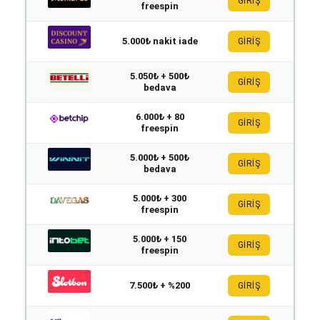
GİRİŞ
freespin
5.000₺ nakit iade
GİRİŞ
5.050₺ + 500₺
GİRİŞ
bedava
6.000₺ + 80
GİRİŞ
freespin
5.000₺ + 500₺
GİRİŞ
bedava
5.000₺ + 300
GİRİŞ
freespin
5.000₺ + 150
GİRİŞ
freespin
7.500₺ + %200
GİRİŞ