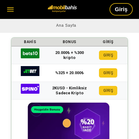
Giriş
Ana Sayfa
BAHIS
BONUS
GIRIŞ
20.000₺ + %300
GİRİŞ
kripto
%325 + 20.000₺
GİRİŞ
2KUSD - Kimliksiz
GİRİŞ
Sadece Kripto