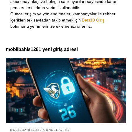
akıcı onay akışı ve belirgin satır uyarıları sayesinde karar
pencerelerini daha verimli kullanabilir.
Güncel erişim ve yönlendirmeler, kampanyalar ile rehber
içerikleri tek sayfadan takip etmek için
Bets10 Giriş
bölümünü yer imlerinize eklemenizi öneririz.
mobilbahis1281 yeni giriş adresi
MOBILBAHIS1280 GÜNCEL GIRIŞ